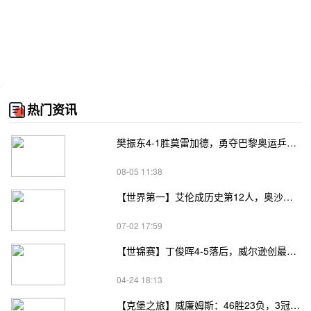
热门资讯
樊振东4-1胜莫雷加德，勇夺巴黎奥运乒乓球男单金牌
08-05 11:38
【世界第一】艾伦成历史第12人，奥沙利文错失纪录！丁俊晖两次登顶，累计在位22天！
07-02 17:59
【世锦赛】丁俊晖4-5落后，威尔逊创最大分差！斯佳辉绝杀威廉姆斯，庞俊旭连丢赛点后出局！
04-24 18:13
【克堡之旅】威廉姆斯：46胜23负，3冠1亚5次一轮游，胜率66-67%！