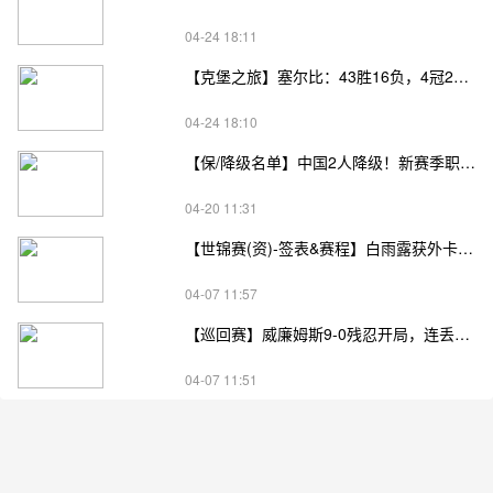
04-24 18:11
【克堡之旅】塞尔比：43胜16负，4冠2亚5次一轮游，胜率72-89%！
04-24 18:10
【保/降级名单】中国2人降级！新赛季职业名单112/127，中国25人！
04-20 11:31
【世锦赛(资)-签表&赛程】白雨露获外卡，中国军团24人！罗伯逊参战，冠军级选手退赛！
04-07 11:57
【巡回赛】威廉姆斯9-0残忍开局，连丢5赛点，有惊无险击败艾伦！
04-07 11:51