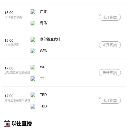
广厦
15:00
未开赛(
2
)
CBA夏季联赛
青岛
塞尔维亚女排
16:00
未开赛(
2
)
LCK常规赛
GEN
WE
17:00
未开赛(
2
)
LPL第三赛段登峰组
TT
TBD
17:00
未开赛(
2
)
沙特王者荣耀半决赛
TBD
以往直播