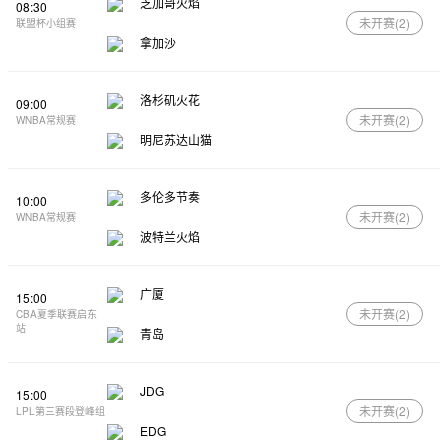
芝加哥火焰
08:30
未开赛(
2
)
联盟杯小组赛
拿加沙
洛杉矶火花
09:00
未开赛(
2
)
WNBA常规赛
明尼苏达山猫
多伦多节奏
10:00
未开赛(
2
)
WNBA常规赛
波特兰火焰
广厦
15:00
未开赛(
2
)
CBA夏季联赛启东
站
青岛
JDG
15:00
未开赛(
2
)
LPL第三赛段登峰组
EDG