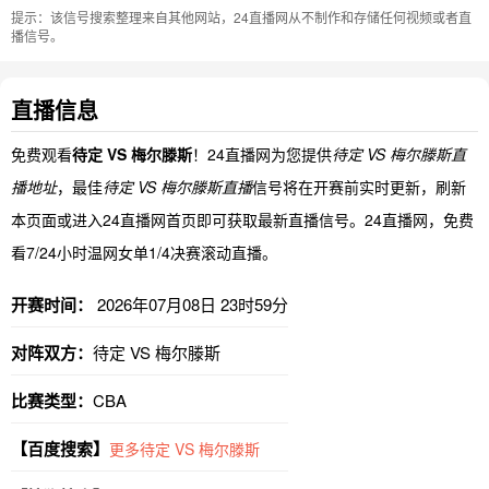
提示：该信号搜索整理来自其他网站，24直播网从不制作和存储任何视频或者直
播信号。
直播信息
免费观看
待定 VS 梅尔滕斯
！24直播网为您提供
待定 VS 梅尔滕斯直
播地址
，最佳
待定 VS 梅尔滕斯直播
信号将在开赛前实时更新，刷新
本页面或进入24直播网首页即可获取最新直播信号。24直播网，免费
看7/24小时温网女单1/4决赛滚动直播。
开赛时间：
2026年07月08日 23时59分
对阵双方：
待定 VS 梅尔滕斯
比赛类型：
CBA
【百度搜索】
更多待定 VS 梅尔滕斯