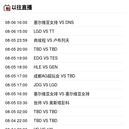
以往直播
08-06 16:00
塞尔维亚女排 VS DNS
08-06 15:00
LGD VS TT
08-05 23:59
商竣程 VS 卢布列夫
08-05 20:00
TBD VS TBD
08-05 19:00
EDG VS TES
08-05 18:00
HLE VS GEN
08-05 17:00
成都AG超玩会 VS TBD
08-05 17:00
JDG VS LGD
08-05 16:00
塞尔维亚女排 VS 塞尔维亚女排
08-05 03:30
张帅 VS 奥斯塔彭科
08-05 02:00
TBD VS TBD
08-04 22:00
TBD VS TBD