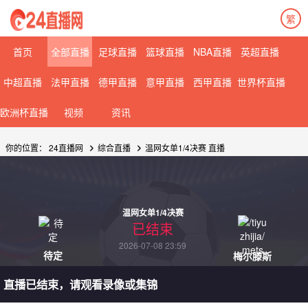
繁
08月06日 星期四
首页
全部直播
足球直播
篮球直播
NBA直播
英超直播
中超直播
法甲直播
德甲直播
意甲直播
西甲直播
世界杯直播
欧洲杯直播
视频
资讯
你的位置：
24直播网
综合直播
温网女单1/4决赛 直播
温网女单1/4决赛
已结束
2026-07-08 23:59
待定
梅尔滕斯
直播已结束，请观看录像或集锦