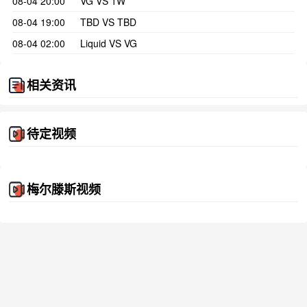
08-04 20:00
VG VS 1W
08-04 19:00
TBD VS TBD
08-04 02:00
Liquid VS VG
相关资讯
待定视频
梅尔滕斯视频