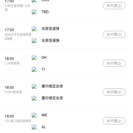
17:00
未开赛(
2
)
沙特王者荣耀1/4决
赛
TBD
水原音速弹
17:00
未开赛(
2
)
亚洲大学生篮球联赛
8强赛
水原音速弹
DK
18:00
未开赛(
2
)
LCK常规赛
T1
塞尔维亚女排
18:00
未开赛(
2
)
PGS7胜者组
塞尔维亚女排
WE
19:00
未开赛(
2
)
LPL第三赛段登峰组
AL