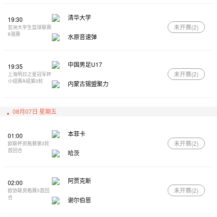
清华大学
19:30
未开赛(
2
)
亚洲大学生篮球联赛
8强赛
水原音速弹
中国男足U17
19:35
未开赛(
2
)
上海明日之星冠军杯
小组赛A组第3轮
内蒙古锡盟聚力
08月07日 星期五
本菲卡
01:00
未开赛(
2
)
欧联杯资格赛第3轮
首回合
哈茨
阿贾克斯
02:00
未开赛(
2
)
欧协联资格赛3首回
合
谢尔伯恩