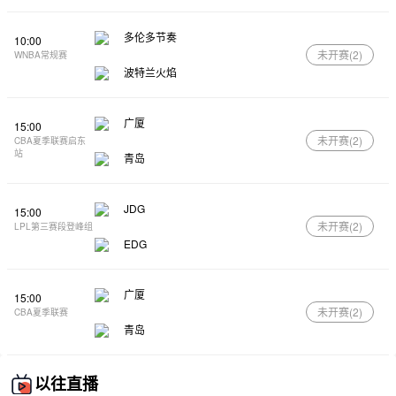
多伦多节奏
10:00
未开赛(
2
)
WNBA常规赛
波特兰火焰
广厦
15:00
未开赛(
2
)
CBA夏季联赛启东
站
青岛
JDG
15:00
未开赛(
2
)
LPL第三赛段登峰组
EDG
广厦
15:00
未开赛(
2
)
CBA夏季联赛
青岛
以往直播