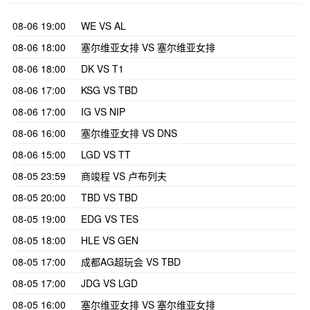
08-06 19:00
WE VS AL
08-06 18:00
塞尔维亚女排 VS 塞尔维亚女排
08-06 18:00
DK VS T1
08-06 17:00
KSG VS TBD
08-06 17:00
IG VS NIP
08-06 16:00
塞尔维亚女排 VS DNS
08-06 15:00
LGD VS TT
08-05 23:59
商竣程 VS 卢布列夫
08-05 20:00
TBD VS TBD
08-05 19:00
EDG VS TES
08-05 18:00
HLE VS GEN
08-05 17:00
成都AG超玩会 VS TBD
08-05 17:00
JDG VS LGD
08-05 16:00
塞尔维亚女排 VS 塞尔维亚女排