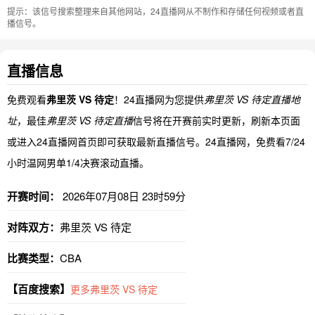
提示：该信号搜索整理来自其他网站，24直播网从不制作和存储任何视频或者直
播信号。
直播信息
免费观看
弗里茨 VS 待定
！24直播网为您提供
弗里茨 VS 待定直播地
址
，最佳
弗里茨 VS 待定直播
信号将在开赛前实时更新，刷新本页面
或进入24直播网首页即可获取最新直播信号。24直播网，免费看7/24
小时温网男单1/4决赛滚动直播。
开赛时间：
2026年07月08日 23时59分
对阵双方：
弗里茨 VS 待定
比赛类型：
CBA
【百度搜索】
更多弗里茨 VS 待定