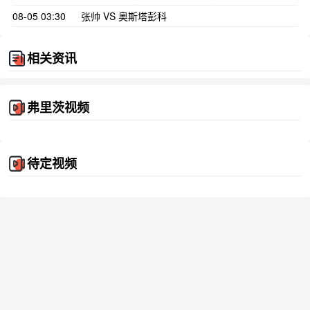
08-05 03:30
张帅 VS 奥斯塔彭科
相关资讯
弗里茨视频
待定视频