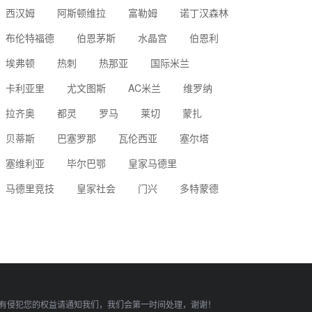
西汉姆
阿斯顿维拉
富勒姆
诺丁汉森林
布伦特福德
伯恩茅斯
水晶宫
伯恩利
埃弗顿
热刺
热那亚
国际米兰
卡利亚里
尤文图斯
AC米兰
维罗纳
拉齐奥
都灵
罗马
莱切
蒙扎
贝蒂斯
巴塞罗那
瓦伦西亚
塞尔塔
塞维利亚
毕尔巴鄂
皇家马德里
马德里竞技
皇家社会
门兴
多特蒙德
有侵犯您的权益请通知我们，我们会第一时间处理，谢谢！