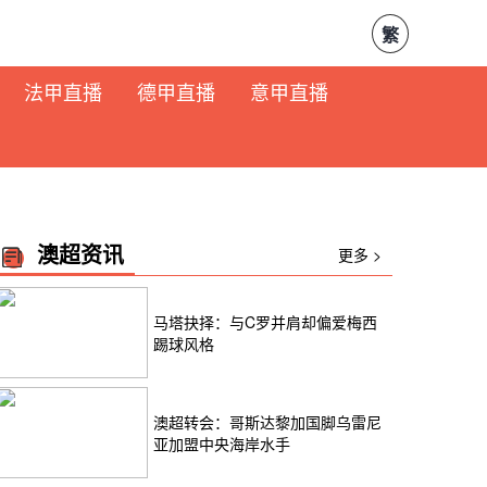
繁
法甲直播
德甲直播
意甲直播
澳超资讯
更多 >
马塔抉择：与C罗并肩却偏爱梅西
踢球风格
澳超转会：哥斯达黎加国脚乌雷尼
亚加盟中央海岸水手