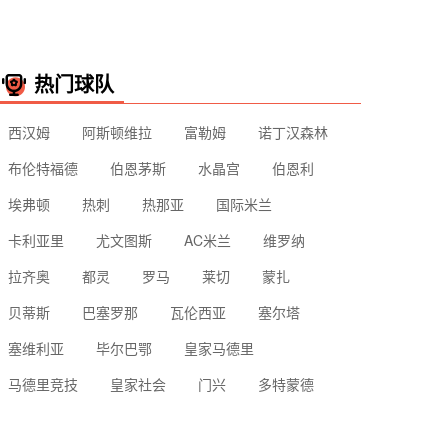
热门球队
西汉姆
阿斯顿维拉
富勒姆
诺丁汉森林
布伦特福德
伯恩茅斯
水晶宫
伯恩利
埃弗顿
热刺
热那亚
国际米兰
卡利亚里
尤文图斯
AC米兰
维罗纳
拉齐奥
都灵
罗马
莱切
蒙扎
贝蒂斯
巴塞罗那
瓦伦西亚
塞尔塔
塞维利亚
毕尔巴鄂
皇家马德里
马德里竞技
皇家社会
门兴
多特蒙德