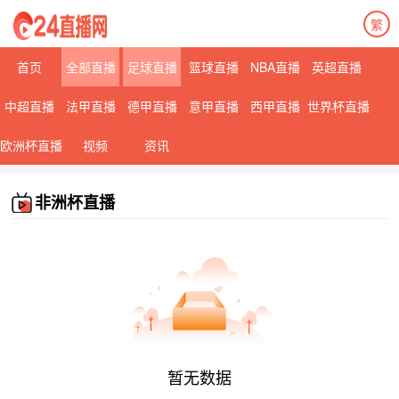
繁
首页
全部直播
足球直播
篮球直播
NBA直播
英超直播
中超直播
法甲直播
德甲直播
意甲直播
西甲直播
世界杯直播
欧洲杯直播
视频
资讯
非洲杯直播
暂无数据