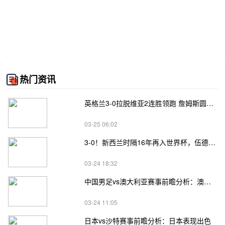
热门资讯
英格兰3-0拉脱维亚2连胜领跑 詹姆斯圆月弯刀凯恩埃泽建功
03-25 06:02
3-0！新西兰时隔16年再入世界杯，伍德将二度征战
03-24 18:32
中国男足vs澳大利亚赛事前瞻分析：澳大利亚进攻不俗
03-24 11:05
日本vs沙特赛事前瞻分析：日本表现出色