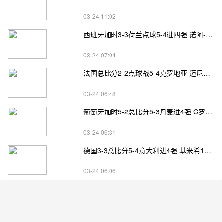
03-24 11:02
西班牙加时3-3荷兰点球5-4进四强 诺阿-朗&马伦失点
03-24 07:04
法国总比分2-2点球战5-4克罗地亚 迈尼昂两扑点
03-24 06:48
葡萄牙加时5-2总比分5-3丹麦进4强 C罗失点+补射破门
03-24 06:31
德国3-3总比分5-4意大利进4强 基米希1射2传小基恩双响
03-24 06:06