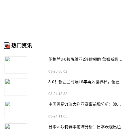
热门资讯
英格兰3-0拉脱维亚2连胜领跑 詹姆斯圆月弯刀凯恩埃泽建功
03-25 06:02
3-0！新西兰时隔16年再入世界杯，伍德将二度征战
03-24 18:32
中国男足vs澳大利亚赛事前瞻分析：澳大利亚进攻不俗
03-24 11:05
日本vs沙特赛事前瞻分析：日本表现出色