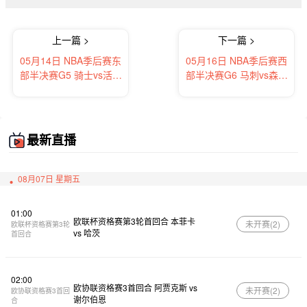
上一篇 >
下一篇 >
05月14日 NBA季后赛东
05月16日 NBA季后赛西
部半决赛G5 骑士vs活塞
部半决赛G6 马刺vs森林
全场录像及集锦
狼 全场录像及集锦
最新直播
08月07日 星期五
01:00
欧联杯资格赛第3轮首回合 本菲卡
未开赛(
2
)
欧联杯资格赛第3轮
vs 哈茨
首回合
02:00
欧协联资格赛3首回合 阿贾克斯 vs
未开赛(
2
)
欧协联资格赛3首回
谢尔伯恩
合