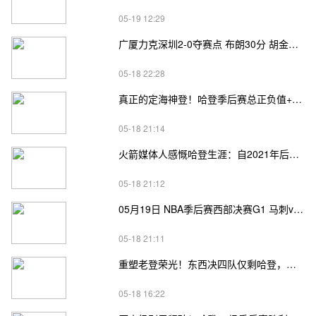
05-19 12:29
广厦力克深圳2-0夺赛点 布朗30分 胡金秋17+8 贺希宁18分
05-18 22:28
真正的定海神登！哈登季后赛总正负值+62、次轮+32，双数据领跑骑士全队
05-18 21:14
火箭媒体人感慨哈登生涯：自2021年后，终于体验躺赢晋级滋味
05-18 21:12
05月19日 NBA季后赛西部决赛G1 马刺vs雷霆直播前瞻分析
05-18 21:11
重塑老登荣光！东西决四队仅剩哈登，高龄坚守续写传奇
05-18 16:22