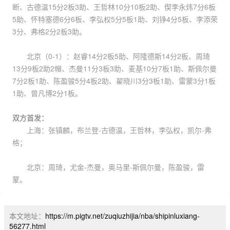
断、古德温15分2板3助、王哲林10分10板2助、偰李永炜7分6板
5助、怀特塞德6分6板、李弘权5分5板1助、刘铮4分5板、李添荣
3分、弗格2分2板3助。
北京（0-1）：赵睿14分2板5助、阿隆德斯14分2板、周琦
13分9板2助2帽、杰曼11分3板3助、麦基10分7板1助、斯佩尔曼
7分2板1助、陈盈骏5分4板2助、翟晓川3分3板1助、雷蒙3分1板
1助、曾凡博2分1板。
双方首发：
上海：张镇麟，布兰登-古德温，王哲林，李弘权，凯尔-弗
格；
北京：周琦，尤金-杰曼，奥马里-斯佩尔曼，陈盈骏，雷
蒙。
本文地址：
https://m.pigtv.net/zuqiuzhijia/nba/shipinluxiang-
56277.html