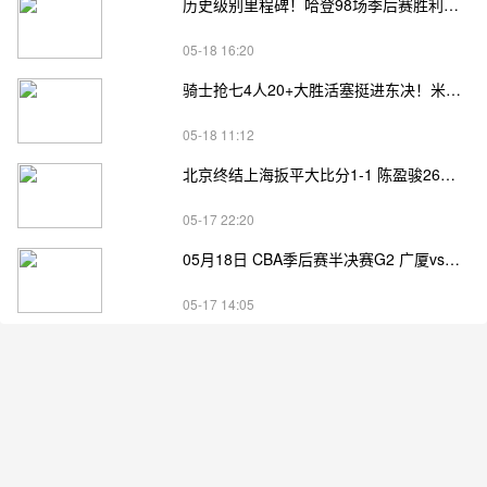
历史级别里程碑！哈登98场季后赛胜利，追平马龙并列无冠球员历史第一
05-18 16:20
骑士抢七4人20+大胜活塞挺进东决！米切尔26+7 阿伦23分 梅里尔23分 詹金斯17分
05-18 11:12
北京终结上海扳平大比分1-1 陈盈骏26分 杰曼22分 古德温32分
05-17 22:20
05月18日 CBA季后赛半决赛G2 广厦vs深圳直播前瞻分析
05-17 14:05