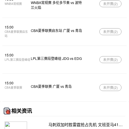
WNBA常规赛 多伦多节奏 vs 波特
未开赛(
2
)
WNBA常规赛
兰火焰
15:00
CBA夏季联赛启东站 广厦 vs 青岛
未开赛(
2
)
CBA夏季联赛启东
站
15:00
LPL第三赛段登峰组 JDG vs EDG
未开赛(
2
)
LPL第三赛段登峰组
15:00
CBA夏季联赛 广厦 vs 青岛
未开赛(
2
)
CBA夏季联赛
相关资讯
马刺双加时胜雷霆抢占先机 文班亚马41+24 哈珀24+11 亚历山大24+12