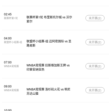
02:45
联赛杯第1轮 布里斯托尔城 vs 沃尔
未开赛(
2
)
联赛杯第1轮
索尔
04:00
联盟杯小组赛-组 迈阿密国际 vs 圣
未开赛(
2
)
联盟杯小组赛-组
路易斯
07:00
WNBA常规赛 拉斯维加斯王牌 vs
未开赛(
2
)
WNBA常规赛
印第安纳狂热
09:00
WNBA常规赛 洛杉矶火花 vs 明尼
未开赛(
2
)
WNBA常规赛
苏达山猫
10:00