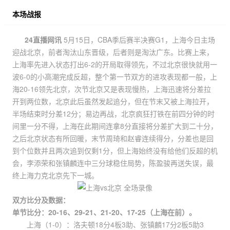
本场战报
24直播网讯
5月15日，CBA季后赛半决赛G1，上海今日主场
迎战北京，前者淘汰山东晋级，后者则是淘汰广东。比赛上来，
上海率先进入状态打出6-2的开局取得领先，不过北京很快就用一
波6-0的小高潮完成反超，整个第一节双方的进攻表现都一般，上
海20-16领先北京，次节北京又是表现慢热，上海迅速将分差拉
开到两位数，北京此后虽然发起追分，但在节末又被上海拉开，
半场结束时分差12分；易边再战，北京疯狂打铁在前四分钟的时
间里一分不得，上海在此期间连拿8分直接将分差扩大到二十分，
之后北京状态有所回暖，末节周琦和赵睿连续得分，分差也是回
到个位数并且两次追到仅剩1分，但上海始终没有给他们反超的机
会，李添荣和张镇麟连中三分球稳住局势，陈盈骏再送失误，最
终上海力克北京先下一城。
双方比分及数据：
单节比分：20-16、29-21、21-20、17-25（上海在前）。
上海（1-0）：洛夫顿18分4板3助、张镇麟17分2板5助3