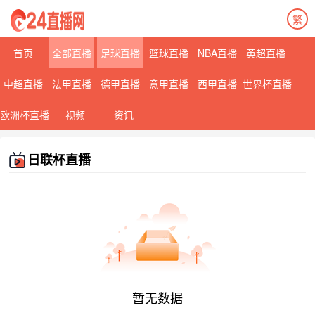
繁
首页
全部直播
足球直播
篮球直播
NBA直播
英超直播
中超直播
法甲直播
德甲直播
意甲直播
西甲直播
世界杯直播
欧洲杯直播
视频
资讯
日联杯直播
暂无数据