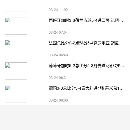
03-24 11:02
西班牙加时3-3荷兰点球5-4进四强 诺阿-朗&马伦失点
03-24 07:04
法国总比分2-2点球战5-4克罗地亚 迈尼昂两扑点
03-24 06:48
葡萄牙加时5-2总比分5-3丹麦进4强 C罗失点+补射破门
03-24 06:31
德国3-3总比分5-4意大利进4强 基米希1射2传小基恩双响
03-24 06:06