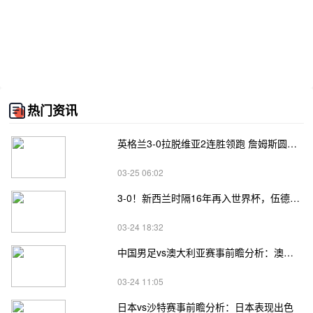
热门资讯
英格兰3-0拉脱维亚2连胜领跑 詹姆斯圆月弯刀凯恩埃泽建功
03-25 06:02
3-0！新西兰时隔16年再入世界杯，伍德将二度征战
03-24 18:32
中国男足vs澳大利亚赛事前瞻分析：澳大利亚进攻不俗
03-24 11:05
日本vs沙特赛事前瞻分析：日本表现出色