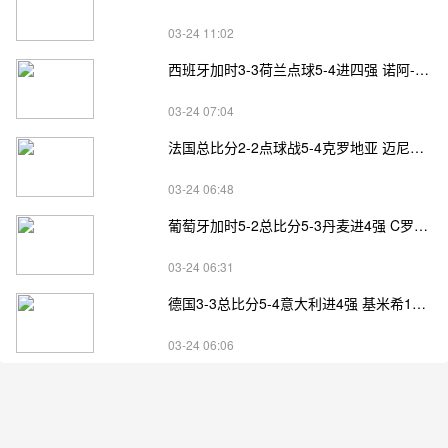
03-24 11:02
西班牙加时3-3荷兰点球5-4进四强 诺阿-朗&马伦失点
03-24 07:04
法国总比分2-2点球战5-4克罗地亚 迈尼昂两扑点
03-24 06:48
葡萄牙加时5-2总比分5-3丹麦进4强 C罗失点+补射破门
03-24 06:31
德国3-3总比分5-4意大利进4强 基米希1射2传小基恩双响
03-24 06:06