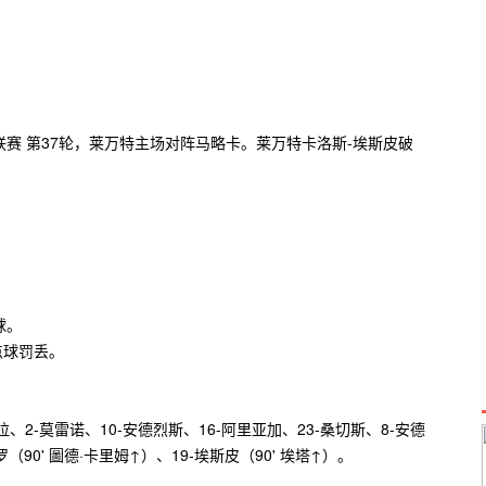
联赛 第37轮，莱万特主场对阵马略卡。莱万特卡洛斯-埃斯皮破
球。
点球罚丢。
拉、2-莫雷诺、10-安德烈斯、16-阿里亚加、23-桑切斯、8-安德
罗（90' 圖德·卡里姆↑）、19-埃斯皮（90' 埃塔↑）。