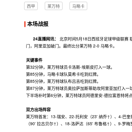
西甲
莱万特
马略卡
本场战报
24直播网讯：
北京时间5月18日西班牙足球甲级联赛 
门，阿里亚加破门。最终比分莱万特 2-0 马略卡。
关键事件
第32分钟，莱万特球员卡洛斯-埃斯皮打入一球。
第85分钟，马略卡球队莫希卡吃到红牌。
第85分钟，莱万特球队布吕吉吃到红牌。
第87分钟，莱万特球员奥拉萨加斯蒂助攻阿里亚加打入一
下半场补时第6分钟，莱万特球员阿德里安-德拉富恩特将
双方出场阵容
莱万特首发：13-瑞安、22-托利安（23' 纳乔↑）、4-巴奎
（90' 拉古贝尔↑）、18-洛萨达（65' 布鲁格↑）、9-罗梅