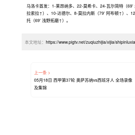
马洛卡首发：1-莱昂纳多、22-莫希卡、24-瓦尔简特（69' 
拉索拉↑）、10-达德尔、8-莫拉内斯（79' 阿布顿↑）、12
托（69' 浅野拓磨↑）。
本文地址：
https://www.pigtv.net/zuqiuzhijia/xijia/shipinlu
上一条 >
05月18日 西甲第37轮 奥萨苏纳vs西班牙人 全场录像
及集锦