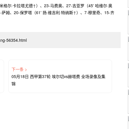
米格尔·卡拉塔尤德↑）、23-马费奥、27-吉亚罗（45' 哈维尔·奥
-萨姆、20-保罗塔（61' 扬·维吉利·特纳斯↑）、7-穆里奇、15-齐
xiang-56354.html
下一条 >
05月18日 西甲第37轮 埃尔切vs赫塔费 全场录像及集
锦