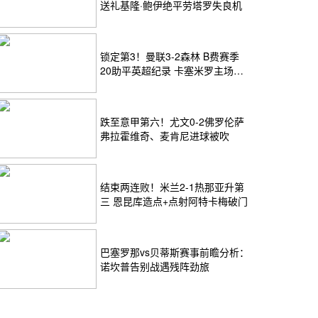
送礼基隆·鲍伊绝平劳塔罗失良机
锁定第3！曼联3-2森林 B费赛季
20助平英超纪录 卡塞米罗主场告
别
跌至意甲第六！尤文0-2佛罗伦萨
弗拉霍维奇、麦肯尼进球被吹
结束两连败！米兰2-1热那亚升第
三 恩昆库造点+点射阿特卡梅破门
巴塞罗那vs贝蒂斯赛事前瞻分析：
诺坎普告别战遇残阵劲旅