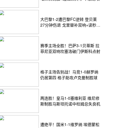
大巴黎1-2遭巴黎FC逆转 登贝莱
27分钟伤退 戈里替补双响+读秒绝
杀
赛季主场全胜！巴萨3-1贝蒂斯 拉
菲尼亚双响坎塞洛破门伊斯科点射
格子主场告别战！马竞1-0赫罗纳
仍居第四 格子助攻卢克曼制胜球
两连胜！皇马1-0塞维利亚 维尼修
斯制胜马斯坦托诺中柱姆总失良机
遭绝平！国米1-1维罗纳 埃德蒙松