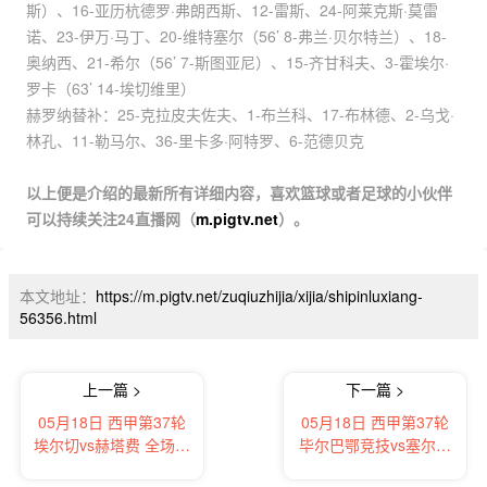
斯）、16-亚历杭德罗·弗朗西斯、12-雷斯、24-阿莱克斯·莫雷
诺、23-伊万·马丁、20-维特塞尔（56’ 8-弗兰·贝尔特兰）、18-
奥纳西、21-希尔（56’ 7-斯图亚尼）、15-齐甘科夫、3-霍埃尔·
罗卡（63’ 14-埃切维里）
赫罗纳替补：25-克拉皮夫佐夫、1-布兰科、17-布林德、2-乌戈·
林孔、11-勒马尔、36-里卡多·阿特罗、6-范德贝克
以上便是介绍的最新所有详细内容，喜欢篮球或者足球的小伙伴
可以持续关注24直播网（
m.pigtv.net
）。
本文地址：
https://m.pigtv.net/zuqiuzhijia/xijia/shipinluxiang-
56356.html
上一篇 >
下一篇 >
05月18日 西甲第37轮
05月18日 西甲第37轮
埃尔切vs赫塔费 全场录
毕尔巴鄂竞技vs塞尔塔
像及集锦
全场录像及集锦