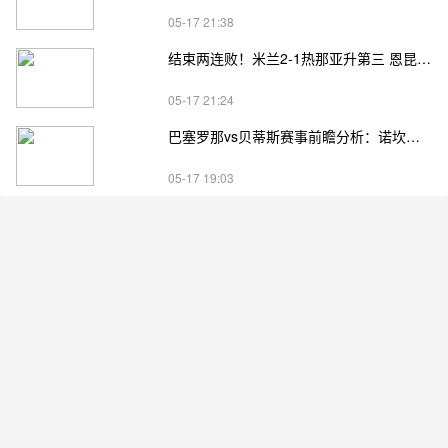
05-17 21:38
结束两连败！米兰2-1热那亚升第三 恩昆库造点+点射阿特卡梅破门
05-17 21:24
巴塞罗那vs贝蒂斯赛事前瞻分析：诺坎普告别战遇残阵劲旅
05-17 19:03