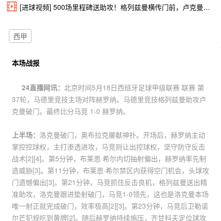
[进球视频] 500场里程碑送助攻！格列兹曼横传门前，卢克曼推射破门！
西甲
本场战报
24直播网讯：
北京时间5月18日西班牙足球甲级联赛 联赛 第
37轮，马德里竞技主场对阵赫罗纳。马德里竞技格列兹曼助攻卢
克曼破门。最终比分马竞 1-0 赫罗纳。
上半场：
洛克曼破门，奥布拉克屡献神扑。开场后，赫罗纳主动
掌控控球权，主打渗透进攻，马竞则让出控球权，坚守防守反击
战术[2][4]。第5分钟，布莱恩·希尔内切抽射偏出，赫罗纳率先制
造威胁[3]。第11分钟，布莱恩·希尔禁区内获得空门机会，头球攻
门遗憾偏出[3]。第21分钟，马竞抓住反击良机，格列兹曼送出精
准助攻，洛克曼跟进垫射破门，马竞1-0领先，这也是洛克曼本场
唯一射正就完成破门，效率极高[2][3]。第23分钟，马竞后卫勒诺
尔芒犯规吃到黄牌[2]。随后赫罗纳持续施压，齐甘科夫定位球攻