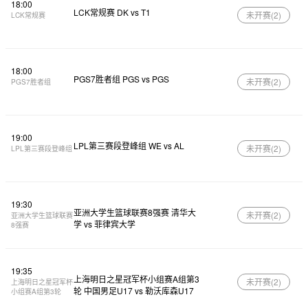
18:00
LCK常规赛 DK vs T1
未开赛(
2
)
LCK常规赛
18:00
PGS7胜者组 PGS vs PGS
未开赛(
2
)
PGS7胜者组
19:00
LPL第三赛段登峰组 WE vs AL
未开赛(
2
)
LPL第三赛段登峰组
19:30
亚洲大学生篮球联赛8强赛 清华大
未开赛(
2
)
亚洲大学生篮球联赛
学 vs 菲律宾大学
8强赛
19:35
上海明日之星冠军杯小组赛A组第3
未开赛(
2
)
上海明日之星冠军杯
轮 中国男足U17 vs 勒沃库森U17
小组赛A组第3轮