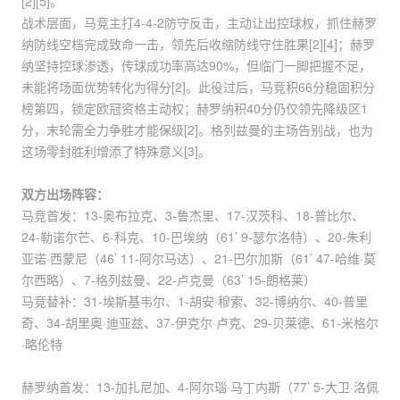
[2][5]。
战术层面，马竞主打4-4-2防守反击，主动让出控球权，抓住赫罗
纳防线空档完成致命一击，领先后收缩防线守住胜果[2][4]；赫罗
纳坚持控球渗透，传球成功率高达90%，但临门一脚把握不足，
未能将场面优势转化为得分[2]。此役过后，马竞积66分稳固积分
榜第四，锁定欧冠资格主动权；赫罗纳积40分仍仅领先降级区1
分，末轮需全力争胜才能保级[2]。格列兹曼的主场告别战，也为
这场零封胜利增添了特殊意义[3]。
双方出场阵容：
马竞首发：13-奥布拉克、3-鲁杰里、17-汉茨科、18-普比尔、
24-勒诺尔芒、6-科克、10-巴埃纳（61’ 9-瑟尔洛特）、20-朱利
亚诺·西蒙尼（46’ 11-阿尔马达）、21-巴尔加斯（61’ 47-哈维·莫
尔西略）、7-格列兹曼、22-卢克曼（63’ 15-朗格莱）
马竞替补：31-埃斯基韦尔、1-胡安·穆索、32-博纳尔、40-普里
奇、34-胡里奥·迪亚兹、37-伊克尔·卢克、29-贝莱德、61-米格尔
·略伦特
赫罗纳首发：13-加扎尼加、4-阿尔瑙·马丁内斯（77’ 5-大卫·洛佩