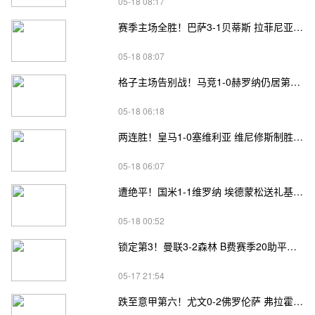
05-18 08:17
赛季主场全胜！巴萨3-1贝蒂斯 拉菲尼亚双响坎塞洛破门伊斯科点射
05-18 08:07
格子主场告别战！马竞1-0赫罗纳仍居第四 格子助攻卢克曼制胜球
05-18 06:18
两连胜！皇马1-0塞维利亚 维尼修斯制胜马斯坦托诺中柱姆总失良机
05-18 06:07
遭绝平！国米1-1维罗纳 埃德蒙松送礼基隆·鲍伊绝平劳塔罗失良机
05-18 00:52
锁定第3！曼联3-2森林 B费赛季20助平英超纪录 卡塞米罗主场告别
05-17 21:54
跌至意甲第六！尤文0-2佛罗伦萨 弗拉霍维奇、麦肯尼进球被吹