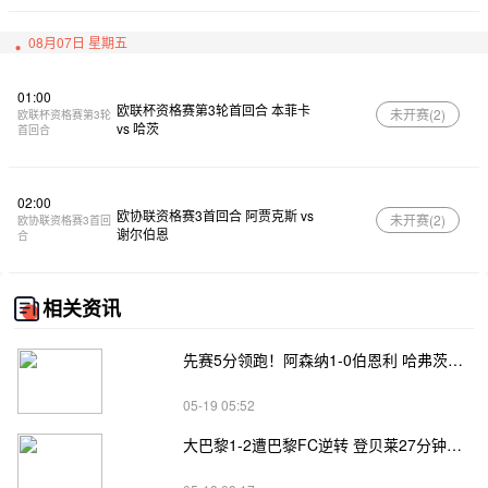
08月07日 星期五
01:00
欧联杯资格赛第3轮首回合 本菲卡
未开赛(
2
)
欧联杯资格赛第3轮
vs 哈茨
首回合
02:00
欧协联资格赛3首回合 阿贾克斯 vs
未开赛(
2
)
欧协联资格赛3首回
谢尔伯恩
合
相关资讯
先赛5分领跑！阿森纳1-0伯恩利 哈弗茨制胜+蹬踏染黄 萨卡献助攻
05-19 05:52
大巴黎1-2遭巴黎FC逆转 登贝莱27分钟伤退 戈里替补双响+读秒绝杀