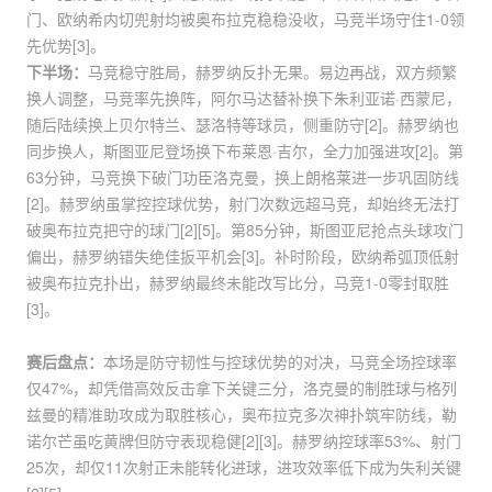
门、欧纳希内切兜射均被奥布拉克稳稳没收，马竞半场守住1-0领
先优势[3]。
下半场：
马竞稳守胜局，赫罗纳反扑无果。易边再战，双方频繁
换人调整，马竞率先换阵，阿尔马达替补换下朱利亚诺·西蒙尼，
随后陆续换上贝尔特兰、瑟洛特等球员，侧重防守[2]。赫罗纳也
同步换人，斯图亚尼登场换下布莱恩·吉尔，全力加强进攻[2]。第
63分钟，马竞换下破门功臣洛克曼，换上朗格莱进一步巩固防线
[2]。赫罗纳虽掌控控球优势，射门次数远超马竞，却始终无法打
破奥布拉克把守的球门[2][5]。第85分钟，斯图亚尼抢点头球攻门
偏出，赫罗纳错失绝佳扳平机会[3]。补时阶段，欧纳希弧顶低射
被奥布拉克扑出，赫罗纳最终未能改写比分，马竞1-0零封取胜
[3]。
赛后盘点：
本场是防守韧性与控球优势的对决，马竞全场控球率
仅47%，却凭借高效反击拿下关键三分，洛克曼的制胜球与格列
兹曼的精准助攻成为取胜核心，奥布拉克多次神扑筑牢防线，勒
诺尔芒虽吃黄牌但防守表现稳健[2][3]。赫罗纳控球率53%、射门
25次，却仅11次射正未能转化进球，进攻效率低下成为失利关键