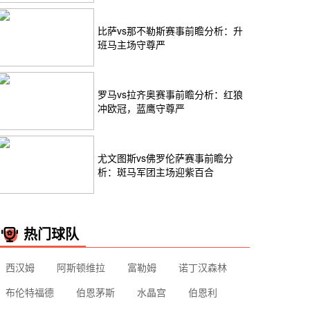
比萨vs那不勒斯赛事前瞻分析：升
班马主场守尊严
罗马vs拉齐奥赛事前瞻分析：红狼
冲欧冠，蓝鹰守尊严
尤文图斯vs佛罗伦萨赛事前瞻分
析：斑马军团主场迎紫百合
热门球队
西汉姆
阿斯顿维拉
富勒姆
诺丁汉森林
布伦特福德
伯恩茅斯
水晶宫
伯恩利