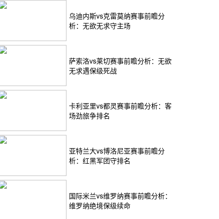
乌迪内斯vs克雷莫纳赛事前瞻分
析：无欲无求守主场
萨索洛vs莱切赛事前瞻分析：无欲
无求遇保级死战
卡利亚里vs都灵赛事前瞻分析：客
场劲旅争排名
亚特兰大vs博洛尼亚赛事前瞻分
析：红黑军团守排名
国际米兰vs维罗纳赛事前瞻分析：
维罗纳绝境保级续命