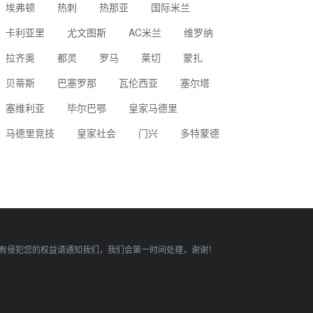
埃弗顿
热刺
热那亚
国际米兰
卡利亚里
尤文图斯
AC米兰
维罗纳
拉齐奥
都灵
罗马
莱切
蒙扎
贝蒂斯
巴塞罗那
瓦伦西亚
塞尔塔
塞维利亚
毕尔巴鄂
皇家马德里
马德里竞技
皇家社会
门兴
多特蒙德
有侵犯您的权益请通知我们，我们会第一时间处理，谢谢！
顶部