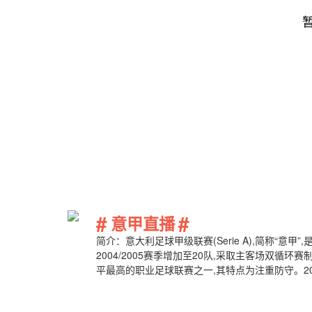
#
#
意甲直播
简介：意大利足球甲级联赛(Serie A),简称“意
2004/2005赛季增加至20队,采取主客场双循
平最高的职业足球联赛之一,其特点为注重防守。20
是世界第一足球联赛,意甲被誉为“小世界杯。尤文
次,其次为国际米兰18次,AC米兰18次,热那亚9次。.