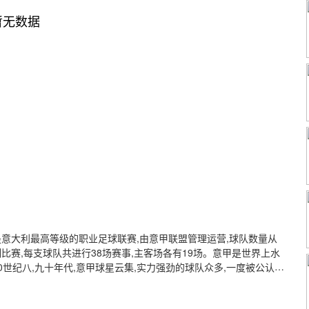
暂无数据
甲”,是意大利最高等级的职业足球联赛,由意甲联盟管理运营,球队数量从
环赛制比赛,每支球队共进行38场赛事,主客场各有19场。意甲是世界上水
世纪八,九十年代,意甲球星云集,实力强劲的球队众多,一度被公认为
图斯是历史上夺得意甲联赛冠军最多的球队,截止尤文图斯一共夺冠29
..