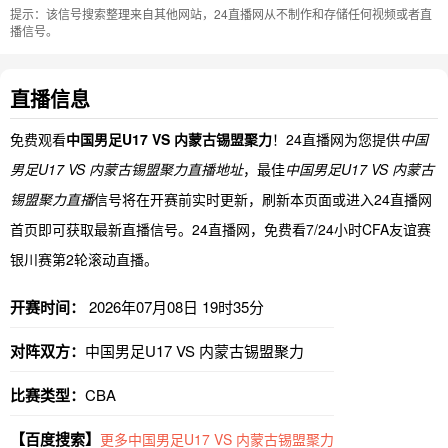
提示：该信号搜索整理来自其他网站，24直播网从不制作和存储任何视频或者直
播信号。
直播信息
免费观看
中国男足U17 VS 内蒙古锡盟聚力
！24直播网为您提供
中国
男足U17 VS 内蒙古锡盟聚力直播地址
，最佳
中国男足U17 VS 内蒙古
锡盟聚力直播
信号将在开赛前实时更新，刷新本页面或进入24直播网
首页即可获取最新直播信号。24直播网，免费看7/24小时CFA友谊赛
银川赛第2轮滚动直播。
开赛时间：
2026年07月08日 19时35分
对阵双方：
中国男足U17 VS 内蒙古锡盟聚力
比赛类型：
CBA
【百度搜索】
更多中国男足U17 VS 内蒙古锡盟聚力