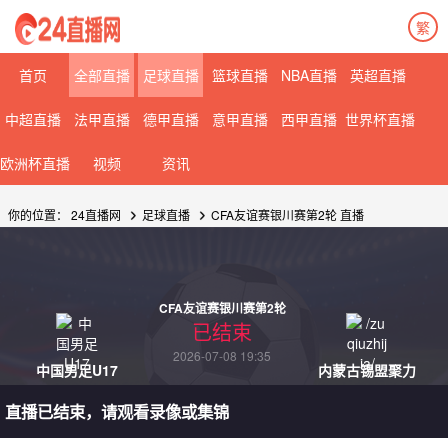
繁
首页
全部直播
足球直播
篮球直播
NBA直播
英超直播
中超直播
法甲直播
德甲直播
意甲直播
西甲直播
世界杯直播
欧洲杯直播
视频
资讯
你的位置：
24直播网
足球直播
CFA友谊赛银川赛第2轮 直播
CFA友谊赛银川赛第2轮
已结束
2026-07-08 19:35
中国男足U17
内蒙古锡盟聚力
直播已结束，请观看录像或集锦