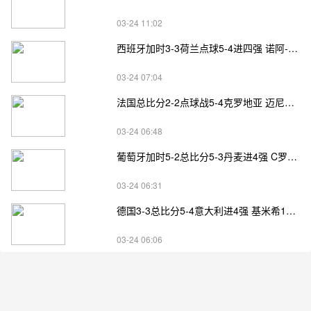
03-24 11:02
西班牙加时3-3荷兰点球5-4进四强 诺阿-朗&马伦失点
03-24 07:04
法国总比分2-2点球战5-4克罗地亚 迈尼昂两扑点
03-24 06:48
葡萄牙加时5-2总比分5-3丹麦进4强 C罗失点+补射破门
03-24 06:31
德国3-3总比分5-4意大利进4强 基米希1射2传小基恩双响
03-24 06:06