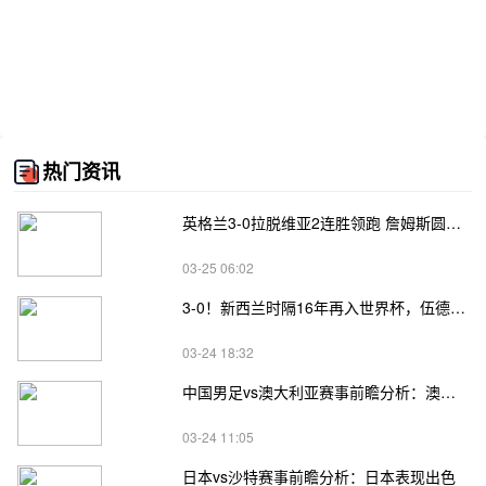
热门资讯
英格兰3-0拉脱维亚2连胜领跑 詹姆斯圆月弯刀凯恩埃泽建功
03-25 06:02
3-0！新西兰时隔16年再入世界杯，伍德将二度征战
03-24 18:32
中国男足vs澳大利亚赛事前瞻分析：澳大利亚进攻不俗
03-24 11:05
日本vs沙特赛事前瞻分析：日本表现出色