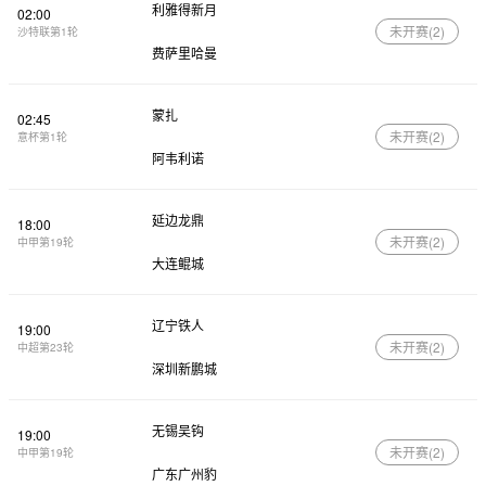
利雅得新月
02:00
未开赛(
2
)
沙特联第1轮
费萨里哈曼
蒙扎
02:45
未开赛(
2
)
意杯第1轮
阿韦利诺
延边龙鼎
18:00
未开赛(
2
)
中甲第19轮
大连鲲城
辽宁铁人
19:00
未开赛(
2
)
中超第23轮
深圳新鹏城
无锡吴钩
19:00
未开赛(
2
)
中甲第19轮
广东广州豹