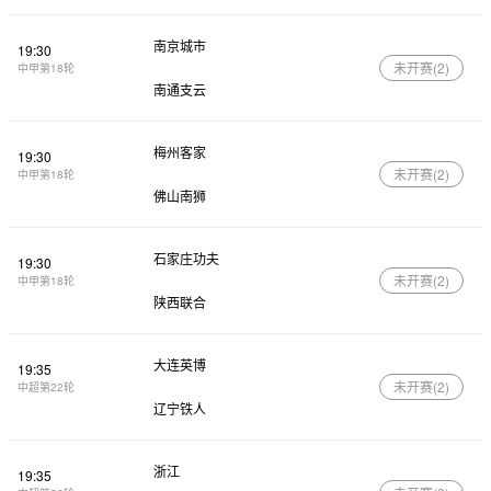
南京城市
19:30
未开赛(
2
)
中甲第18轮
南通支云
梅州客家
19:30
未开赛(
2
)
中甲第18轮
佛山南狮
石家庄功夫
19:30
未开赛(
2
)
中甲第18轮
陕西联合
大连英博
19:35
未开赛(
2
)
中超第22轮
辽宁铁人
浙江
19:35