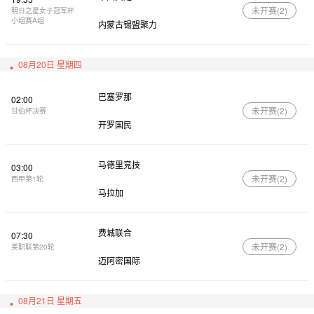
未开赛(
2
)
明日之星女子冠军杯
小组赛A组
内蒙古锡盟聚力
08月20日 星期四
巴塞罗那
02:00
未开赛(
2
)
甘伯杯决赛
开罗国民
马德里竞技
03:00
未开赛(
2
)
西甲第1轮
马拉加
费城联合
07:30
未开赛(
2
)
美职联第20轮
迈阿密国际
08月21日 星期五