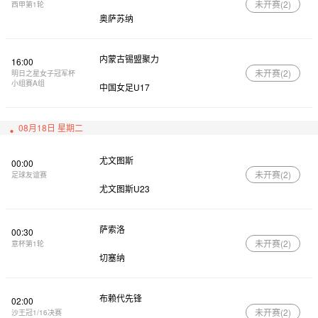
未开赛(
2
)
西甲第1轮
奥萨苏纳
内蒙古锡盟聚力
16:00
未开赛(
2
)
明日之星女子冠军杯
小组赛A组
中国女足U17
08月18日 星期二
尤文图斯
00:00
未开赛(
2
)
足球友谊赛
尤文图斯U23
萨索洛
00:30
未开赛(
2
)
意杯第1轮
切塞纳
布赖代先锋
02:00
未开赛(
2
)
沙王冠1/16决赛