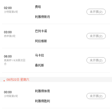
费哈
02:00
未开赛(
2
)
沙特联第2轮
利雅得新月
巴列卡诺
03:00
未开赛(
2
)
西甲第2轮
阿拉维斯
马卡拉
06:00
未开赛(
2
)
南美杯1/8决赛次回
合
桑托斯
08月22日 星期六
利雅得体育
00:00
未开赛(
2
)
沙特联第2轮
利雅得胜利