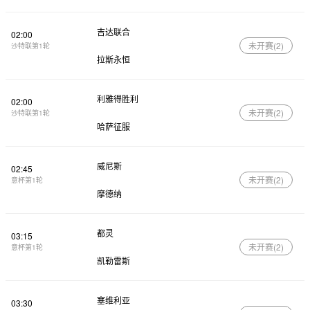
吉达联合
02:00
未开赛(
2
)
沙特联第1轮
拉斯永恒
利雅得胜利
02:00
未开赛(
2
)
沙特联第1轮
哈萨征服
威尼斯
02:45
未开赛(
2
)
意杯第1轮
摩德纳
都灵
03:15
未开赛(
2
)
意杯第1轮
凯勒雷斯
塞维利亚
03:30