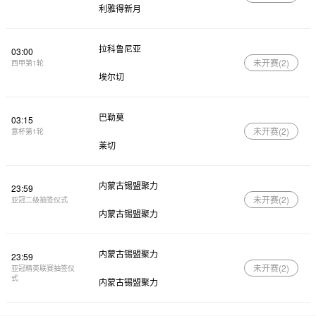
利雅得新月
拉科鲁尼亚
03:00
未开赛(
2
)
西甲第1轮
埃尔切
巴勒莫
03:15
未开赛(
2
)
意杯第1轮
莱切
内蒙古锡盟聚力
23:59
未开赛(
2
)
亚冠二级抽签仪式
内蒙古锡盟聚力
内蒙古锡盟聚力
23:59
未开赛(
2
)
亚冠精英联赛抽签仪
式
内蒙古锡盟聚力