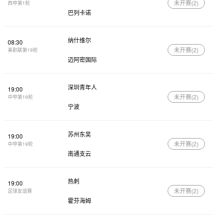
未开赛(
2
)
西甲第1轮
巴列卡诺
纳什维尔
08:30
未开赛(
2
)
美职联第19轮
迈阿密国际
深圳青年人
19:00
未开赛(
2
)
中甲第19轮
宁波
苏州东吴
19:00
未开赛(
2
)
中甲第19轮
南通支云
热刺
19:00
未开赛(
2
)
足球友谊赛
霍芬海姆