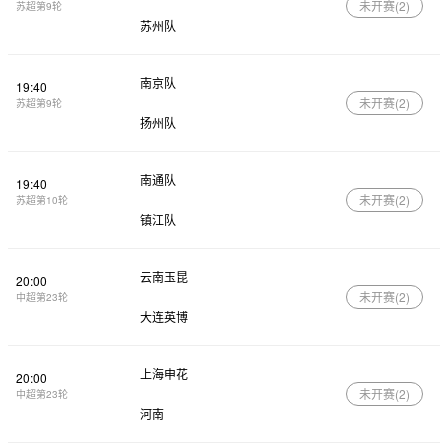
未开赛(
2
)
苏超第9轮
苏州队
南京队
19:40
未开赛(
2
)
苏超第9轮
扬州队
南通队
19:40
未开赛(
2
)
苏超第10轮
镇江队
云南玉昆
20:00
未开赛(
2
)
中超第23轮
大连英博
上海申花
20:00
未开赛(
2
)
中超第23轮
河南