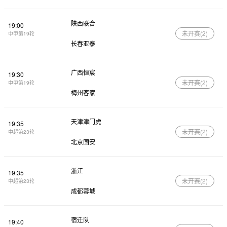
陕西联合
19:00
未开赛(
2
)
中甲第19轮
长春亚泰
广西恒宸
19:30
未开赛(
2
)
中甲第19轮
梅州客家
天津津门虎
19:35
未开赛(
2
)
中超第23轮
北京国安
浙江
19:35
未开赛(
2
)
中超第23轮
成都蓉城
宿迁队
19:40