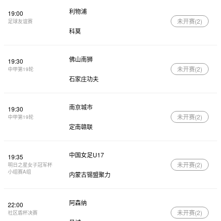
利物浦
19:00
未开赛(
2
)
足球友谊赛
科莫
佛山南狮
19:30
未开赛(
2
)
中甲第19轮
石家庄功夫
南京城市
19:30
未开赛(
2
)
中甲第19轮
定南赣联
中国女足U17
19:35
未开赛(
2
)
明日之星女子冠军杯
小组赛A组
内蒙古锡盟聚力
阿森纳
22:00
未开赛(
2
)
社区盾杯决赛