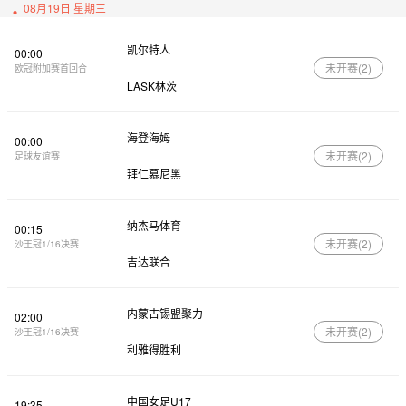
08月19日 星期三
凯尔特人
00:00
未开赛(
2
)
欧冠附加赛首回合
LASK林茨
海登海姆
00:00
未开赛(
2
)
足球友谊赛
拜仁慕尼黑
纳杰马体育
00:15
未开赛(
2
)
沙王冠1/16决赛
吉达联合
内蒙古锡盟聚力
02:00
未开赛(
2
)
沙王冠1/16决赛
利雅得胜利
中国女足U17
19:35