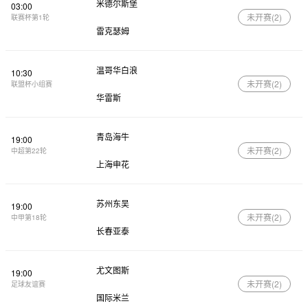
米德尔斯堡
03:00
未开赛(
2
)
联赛杯第1轮
雷克瑟姆
温哥华白浪
10:30
未开赛(
2
)
联盟杯小组赛
华雷斯
青岛海牛
19:00
未开赛(
2
)
中超第22轮
上海申花
苏州东吴
19:00
未开赛(
2
)
中甲第18轮
长春亚泰
尤文图斯
19:00
未开赛(
2
)
足球友谊赛
国际米兰