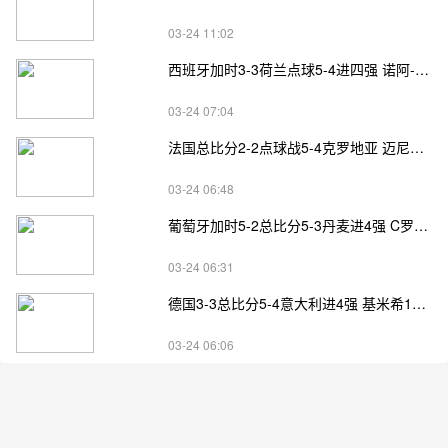
03-24 11:02
西班牙加时3-3荷兰点球5-4进四强 诺阿-朗&马伦失点
03-24 07:04
法国总比分2-2点球战5-4克罗地亚 迈尼昂两扑点
03-24 06:48
葡萄牙加时5-2总比分5-3丹麦进4强 C罗失点+补射破门
03-24 06:31
德国3-3总比分5-4意大利进4强 基米希1射2传小基恩双响
03-24 06:06