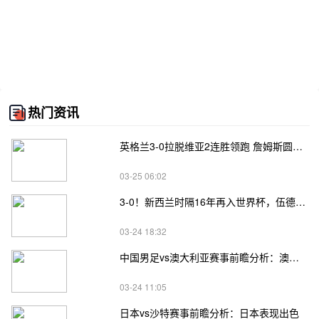
热门资讯
英格兰3-0拉脱维亚2连胜领跑 詹姆斯圆月弯刀凯恩埃泽建功
03-25 06:02
3-0！新西兰时隔16年再入世界杯，伍德将二度征战
03-24 18:32
中国男足vs澳大利亚赛事前瞻分析：澳大利亚进攻不俗
03-24 11:05
日本vs沙特赛事前瞻分析：日本表现出色