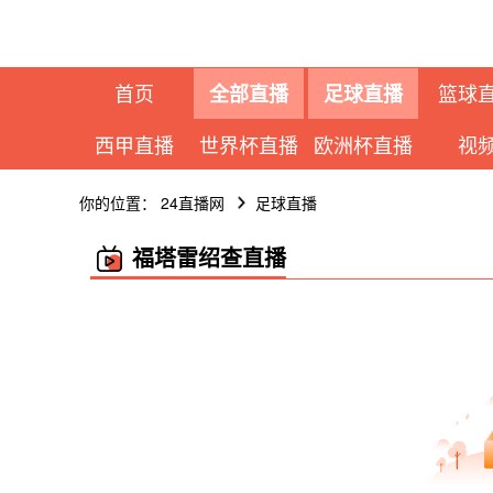
首页
篮球
全部直播
足球直播
西甲直播
世界杯直播
欧洲杯直播
视
你的位置：
24直播网
足球直播
福塔雷绍查直播