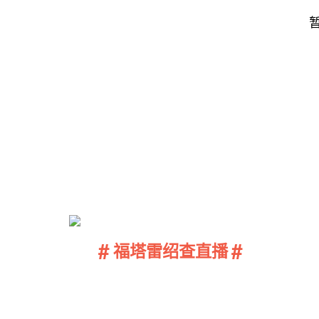
#
#
福塔雷绍查直播