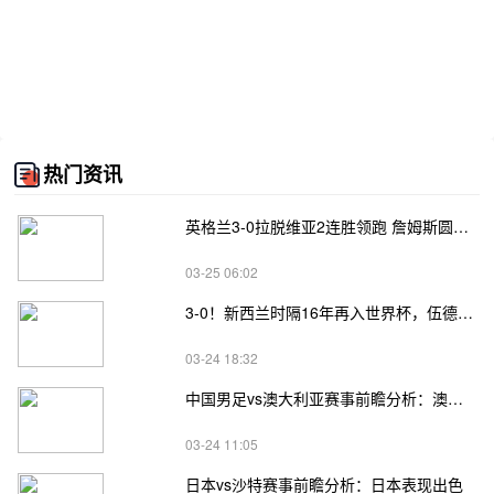
热门资讯
英格兰3-0拉脱维亚2连胜领跑 詹姆斯圆月弯刀凯恩埃泽建功
03-25 06:02
3-0！新西兰时隔16年再入世界杯，伍德将二度征战
03-24 18:32
中国男足vs澳大利亚赛事前瞻分析：澳大利亚进攻不俗
03-24 11:05
日本vs沙特赛事前瞻分析：日本表现出色