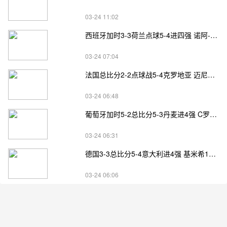
03-24 11:02
西班牙加时3-3荷兰点球5-4进四强 诺阿-朗&马伦失点
03-24 07:04
法国总比分2-2点球战5-4克罗地亚 迈尼昂两扑点
03-24 06:48
葡萄牙加时5-2总比分5-3丹麦进4强 C罗失点+补射破门
03-24 06:31
德国3-3总比分5-4意大利进4强 基米希1射2传小基恩双响
03-24 06:06