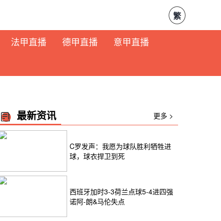
繁
法甲直播
德甲直播
意甲直播
最新资讯
更多 >
C罗发声：我愿为球队胜利牺牲进
球，球衣捍卫到死
西班牙加时3-3荷兰点球5-4进四强
诺阿-朗&马伦失点