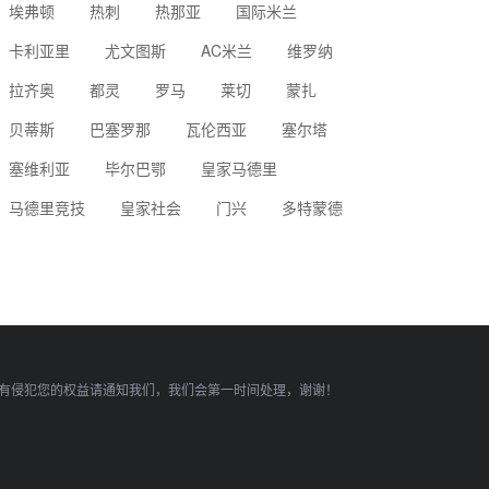
埃弗顿
热刺
热那亚
国际米兰
卡利亚里
尤文图斯
AC米兰
维罗纳
拉齐奥
都灵
罗马
莱切
蒙扎
贝蒂斯
巴塞罗那
瓦伦西亚
塞尔塔
塞维利亚
毕尔巴鄂
皇家马德里
马德里竞技
皇家社会
门兴
多特蒙德
有侵犯您的权益请通知我们，我们会第一时间处理，谢谢！
顶部