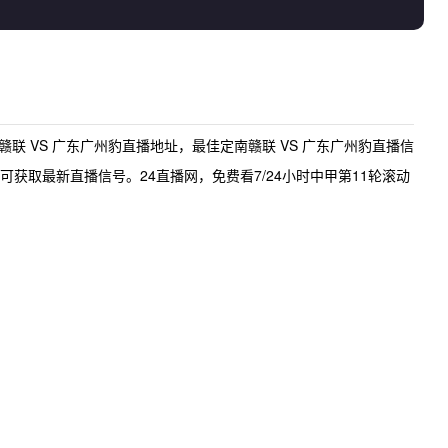
赣联 VS 广东广州豹直播地址
，最佳
定南赣联 VS 广东广州豹直播
信
获取最新直播信号。24直播网，免费看7/24小时中甲第11轮滚动