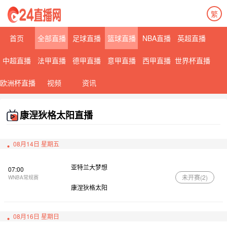
繁
首页
全部直播
足球直播
篮球直播
NBA直播
英超直播
中超直播
法甲直播
德甲直播
意甲直播
西甲直播
世界杯直播
欧洲杯直播
视频
资讯
康涅狄格太阳直播
08月14日 星期五
亚特兰大梦想
07:00
未开赛(
2
)
WNBA常规赛
康涅狄格太阳
08月16日 星期日