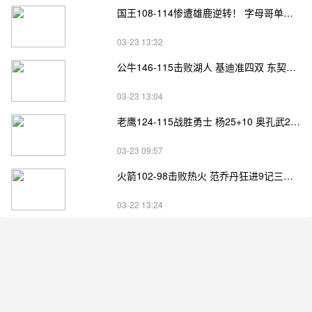
国王108-114惨遭雄鹿逆转！ 字母哥单节22+8扭转局势
03-23 13:32
公牛146-115击败湖人 基迪准四双 东契奇34+8+6 詹姆斯复出
03-23 13:04
老鹰124-115战胜勇士 杨25+10 奥孔武22+12 巴特勒14罚25分
03-23 09:57
火箭102-98击败热火 范乔丹狂进9记三分 阿门18+9+7断
03-22 13:24