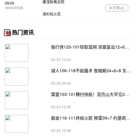
康涅狄格太阳
09:00
未开赛(
2
)
WNBA常规赛
洛杉矶火花
热门资讯
独行侠120-101轻取篮网 浓眉复出12+6填满数据栏 马绍尔22分
03-25 10:24
湖人106-118不敌魔术 詹姆斯24+6+8 东契奇32+7+7 小瓦32+8
03-25 09:43
雷霆103-101横扫快船！亚历山大罕见29中7 小卡25+10 哈登14中4
03-24 12:05
掘金116-111终结火箭 穆雷39+7 约基奇缺阵 杰伦-格林30分
03-24 10:08