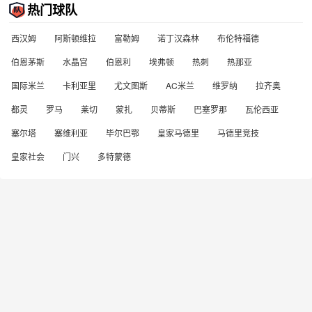
热门球队
西汉姆
阿斯顿维拉
富勒姆
诺丁汉森林
布伦特福德
伯恩茅斯
水晶宫
伯恩利
埃弗顿
热刺
热那亚
国际米兰
卡利亚里
尤文图斯
AC米兰
维罗纳
拉齐奥
都灵
罗马
莱切
蒙扎
贝蒂斯
巴塞罗那
瓦伦西亚
塞尔塔
塞维利亚
毕尔巴鄂
皇家马德里
马德里竞技
皇家社会
门兴
多特蒙德