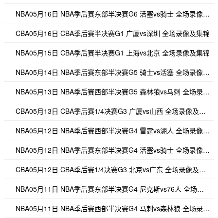
NBA
05月16日 NBA季后赛东部半决赛G6 活塞vs骑士 全场录像及集锦
CBA
05月16日 CBA季后赛半决赛G1 广厦vs深圳 全场录像及集锦
NBA
05月15日 CBA季后赛半决赛G1 上海vs北京 全场录像及集锦
NBA
05月14日 NBA季后赛东部半决赛G5 骑士vs活塞 全场录像及集锦
NBA
05月13日 NBA季后赛西部半决赛G5 森林狼vs马刺 全场录像及集锦
CBA
05月13日 CBA季后赛1/4决赛G3 广厦vs山西 全场录像及集锦
NBA
05月12日 NBA季后赛西部半决赛G4 雷霆vs湖人 全场录像及集锦
NBA
05月12日 NBA季后赛东部半决赛G4 活塞vs骑士 全场录像及集锦
CBA
05月12日 CBA季后赛1/4决赛G3 北京vs广东 全场录像及集锦
NBA
05月11日 NBA季后赛东部半决赛G4 尼克斯vs76人 全场录像及集锦
NBA
05月11日 NBA季后赛西部半决赛G4 马刺vs森林狼 全场录像及集锦