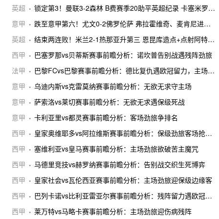
英超
锁定第3！曼联3-2森林 B费赛季20助平英超纪录 卡塞米罗主场告别
意甲
跌至意甲第六！尤文0-2佛罗伦萨 弗拉霍维奇、麦肯尼进球被吹
英超
结束两连败！米兰2-1热那亚升第三 恩昆库造点+点射阿特卡梅破门
西甲
巴塞罗那vs贝蒂斯赛事前瞻分析：诺坎普告别战遇残阵劲旅
法甲
巴黎FCvs巴黎赛事前瞻分析：德比复仇遇欧冠留力，主场劲旅碰残阵豪门
意甲
乌迪内斯vs克雷莫纳赛事前瞻分析：无欲无求守主场
意甲
萨索洛vs莱切赛事前瞻分析：无欲无求遇保级死战
意甲
卡利亚里vs都灵赛事前瞻分析：客场劲旅争排名
西甲
皇家奥维耶多vs阿拉维斯赛事前瞻分析：保级劲旅客场抢分续命
西甲
塞维利亚vs皇马赛事前瞻分析：主场劲旅欲破苦主魔咒
西甲
马德里竞技vs赫罗纳赛事前瞻分析：告别战交织生死博弈
西甲
皇家社会vs瓦伦西亚赛事前瞻分析：主场劲旅迎保级边缘客
西甲
巴列卡诺vs比利亚雷亚尔赛事前瞻分析：残阵留力遇欧冠卡位劲旅
西甲
莱万特vs马略卡赛事前瞻分析：主场劲旅迎伤病残阵