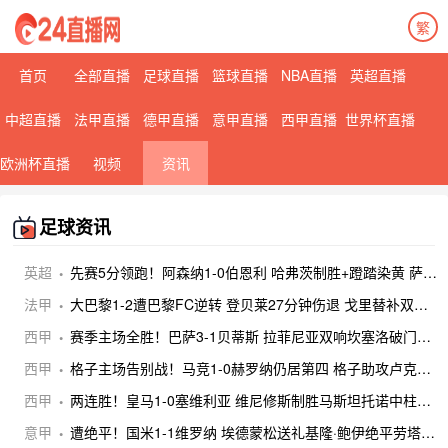
繁
首页
全部直播
足球直播
篮球直播
NBA直播
英超直播
中超直播
法甲直播
德甲直播
意甲直播
西甲直播
世界杯直播
欧洲杯直播
视频
资讯
足球资讯
英超
先赛5分领跑！阿森纳1-0伯恩利 哈弗茨制胜+蹬踏染黄 萨卡献助攻
法甲
大巴黎1-2遭巴黎FC逆转 登贝莱27分钟伤退 戈里替补双响+读秒绝杀
西甲
赛季主场全胜！巴萨3-1贝蒂斯 拉菲尼亚双响坎塞洛破门伊斯科点射
西甲
格子主场告别战！马竞1-0赫罗纳仍居第四 格子助攻卢克曼制胜球
西甲
两连胜！皇马1-0塞维利亚 维尼修斯制胜马斯坦托诺中柱姆总失良机
意甲
遭绝平！国米1-1维罗纳 埃德蒙松送礼基隆·鲍伊绝平劳塔罗失良机