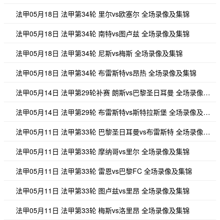
法甲
05月18日 法甲第34轮 里尔vs欧塞尔 全场录像及集锦
法甲
05月18日 法甲第34轮 南特vs图卢兹 全场录像及集锦
法甲
05月18日 法甲第34轮 尼斯vs梅斯 全场录像及集锦
法甲
05月18日 法甲第34轮 布雷斯特vs昂热 全场录像及集锦
法甲
05月14日 法甲第29轮补赛 朗斯vs巴黎圣日耳曼 全场录像及集锦
法甲
05月14日 法甲第29轮 布雷斯特vs斯特拉斯堡 全场录像及集锦
法甲
05月11日 法甲第33轮 巴黎圣日耳曼vs布雷斯特 全场录像及集锦
法甲
05月11日 法甲第33轮 摩纳哥vs里尔 全场录像及集锦
法甲
05月11日 法甲第33轮 雷恩vs巴黎FC 全场录像及集锦
法甲
05月11日 法甲第33轮 图卢兹vs里昂 全场录像及集锦
法甲
05月11日 法甲第33轮 梅斯vs洛里昂 全场录像及集锦