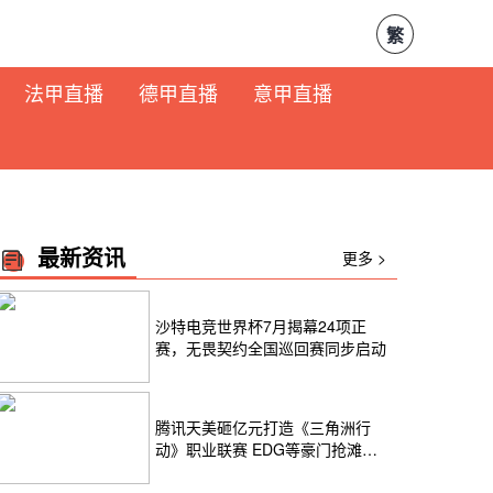
繁
法甲直播
德甲直播
意甲直播
最新资讯
更多 >
沙特电竞世界杯7月揭幕24项正
赛，无畏契约全国巡回赛同步启动
腾讯天美砸亿元打造《三角洲行
动》职业联赛 EDG等豪门抢滩
2026 FPS电竞新赛道