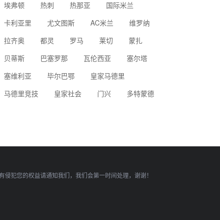
埃弗顿
热刺
热那亚
国际米兰
卡利亚里
尤文图斯
AC米兰
维罗纳
拉齐奥
都灵
罗马
莱切
蒙扎
贝蒂斯
巴塞罗那
瓦伦西亚
塞尔塔
塞维利亚
毕尔巴鄂
皇家马德里
马德里竞技
皇家社会
门兴
多特蒙德
有侵犯您的权益请通知我们，我们会第一时间处理，谢谢！
顶部