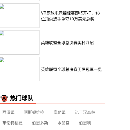
VR网球电竞锦标赛即将开打，16
位顶尖选手争夺10万美元总奖
金！
英雄联盟全球总决赛奖杯介绍
英雄联盟全球总决赛历届冠军一览
热门球队
西汉姆
阿斯顿维拉
富勒姆
诺丁汉森林
布伦特福德
伯恩茅斯
水晶宫
伯恩利