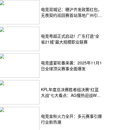
电竞双城记：穗沪齐发政策红包，
无畏契约巡回赛首站落地广州引爆
2026电竞圈
电竞粤超正式启动！广东打造“全
省21城”最大规模职业联赛
电竞盛宴轮番来袭：2025年11月1
日全球顶尖赛事全面爆发
KPL年度总决赛胜者组决赛“红蓝
大战”七大看点：AG慢热迎战WB
闪电战
电竞金秋火力全开：多元赛事引爆
行业新热潮