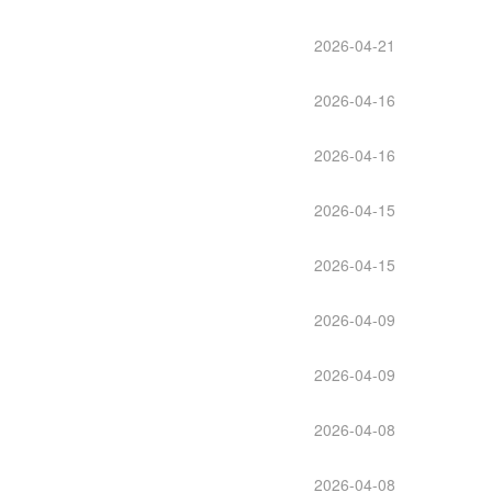
2026-04-21
2026-04-16
2026-04-16
2026-04-15
2026-04-15
2026-04-09
2026-04-09
2026-04-08
2026-04-08