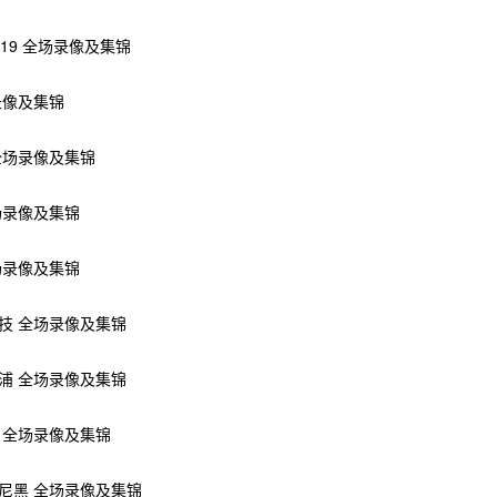
U19 全场录像及集锦
场录像及集锦
 全场录像及集锦
全场录像及集锦
全场录像及集锦
竞技 全场录像及集锦
物浦 全场录像及集锦
纳 全场录像及集锦
仁慕尼黑 全场录像及集锦