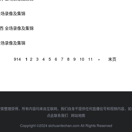
 全场录像及集锦
尔西 全场录像及集锦
 全场录像及集锦
914
1
2
3
4
5
6
7
8
9
10
11
»
末页
搜索整理获得，所有内容均来自互联网，我们自身不提供任何直播信号和视频内容，如
点此联系我们
网站地图
Copyright ©2024 sichuantechan.com All Rights Reserved