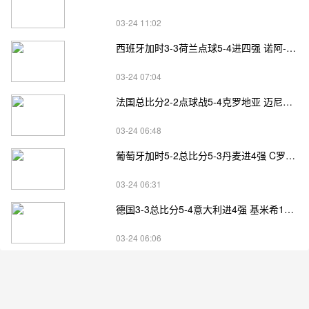
03-24 11:02
西班牙加时3-3荷兰点球5-4进四强 诺阿-朗&马伦失点
03-24 07:04
法国总比分2-2点球战5-4克罗地亚 迈尼昂两扑点
03-24 06:48
葡萄牙加时5-2总比分5-3丹麦进4强 C罗失点+补射破门
03-24 06:31
德国3-3总比分5-4意大利进4强 基米希1射2传小基恩双响
03-24 06:06