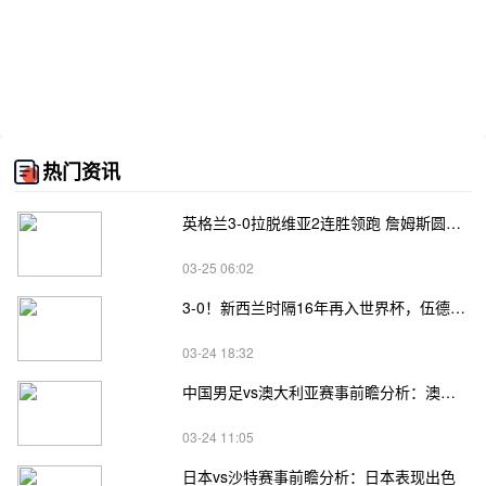
热门资讯
英格兰3-0拉脱维亚2连胜领跑 詹姆斯圆月弯刀凯恩埃泽建功
03-25 06:02
3-0！新西兰时隔16年再入世界杯，伍德将二度征战
03-24 18:32
中国男足vs澳大利亚赛事前瞻分析：澳大利亚进攻不俗
03-24 11:05
日本vs沙特赛事前瞻分析：日本表现出色