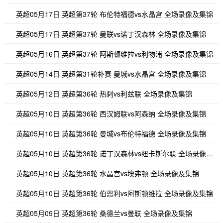
英超
05月17日 英超第37轮 布伦特福德vs水晶宫 全场录像及集锦
英超
05月17日 英超第37轮 曼联vs诺丁汉森林 全场录像及集锦
英超
05月16日 英超第37轮 阿斯顿维拉vs利物浦 全场录像及集锦
英超
05月14日 英超第31轮补赛 曼城vs水晶宫 全场录像及集锦
英超
05月12日 英超第36轮 热刺vs利兹联 全场录像及集锦
英超
05月10日 英超第36轮 西汉姆联vs阿森纳 全场录像及集锦
英超
05月10日 英超第36轮 曼城vs布伦特福德 全场录像及集锦
英超
05月10日 英超第36轮 诺丁汉森林vs纽卡斯尔联 全场录像及集锦
英超
05月10日 英超第36轮 水晶宫vs埃弗顿 全场录像及集锦
英超
05月10日 英超第36轮 伯恩利vs阿斯顿维拉 全场录像及集锦
英超
05月09日 英超第36轮 桑德兰vs曼联 全场录像及集锦