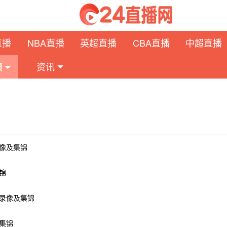
直播
NBA直播
英超直播
CBA直播
中超直播
资讯
频
录像及集锦
集锦
场录像及集锦
及集锦