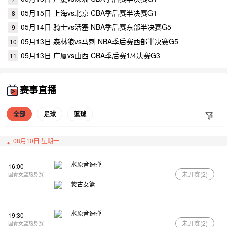
05月15日 上海vs北京 CBA季后赛半决赛G1
8
05月14日 骑士vs活塞 NBA季后赛东部半决赛G5
9
05月13日 森林狼vs马刺 NBA季后赛西部半决赛G5
10
05月13日 广厦vs山西 CBA季后赛1/4决赛G3
11
赛事直播
全部
足球
篮球
08月10日 星期一
水原音速弹
16:00
未开赛(
2
)
国青女篮热身赛
蒙古女篮
水原音速弹
19:30
未开赛(
2
)
国青女篮热身赛