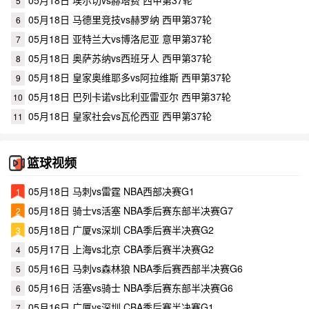
05月18日 埃尔切vs赫塔费 西甲第37轮
5
05月18日 马德里竞技vs赫罗纳 西甲第37轮
6
05月18日 亚特兰大vs博洛尼亚 意甲第37轮
7
05月18日 奥萨苏纳vs西班牙人 西甲第37轮
8
05月18日 皇家奥维耶多vs阿拉维斯 西甲第37轮
9
05月18日 巴列卡诺vs比利亚雷亚尔 西甲第37轮
10
05月18日 皇家社会vs瓦伦西亚 西甲第37轮
11
篮球视频
05月18日 马刺vs雷霆 NBA西部决赛G1
1
05月18日 骑士vs活塞 NBA季后赛东部半决赛G7
2
05月18日 广厦vs深圳 CBA季后赛半决赛G2
3
05月17日 上海vs北京 CBA季后赛半决赛G2
4
05月16日 马刺vs森林狼 NBA季后赛西部半决赛G6
5
05月16日 活塞vs骑士 NBA季后赛东部半决赛G6
6
05月16日 广厦vs深圳 CBA季后赛半决赛G1
7