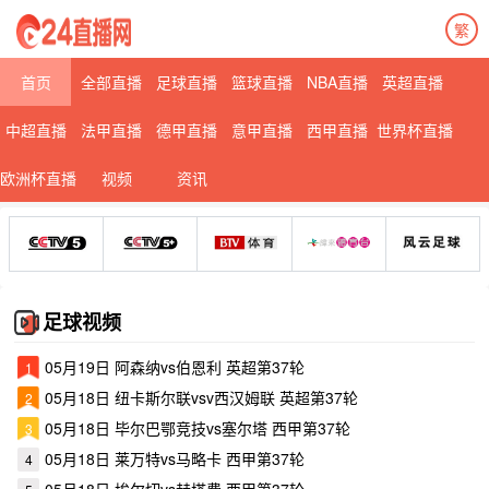
繁
首页
全部直播
足球直播
篮球直播
NBA直播
英超直播
中超直播
法甲直播
德甲直播
意甲直播
西甲直播
世界杯直播
欧洲杯直播
视频
资讯
足球视频
05月19日 阿森纳vs伯恩利 英超第37轮
1
05月18日 纽卡斯尔联vsv西汉姆联 英超第37轮
2
05月18日 毕尔巴鄂竞技vs塞尔塔 西甲第37轮
3
05月18日 莱万特vs马略卡 西甲第37轮
4