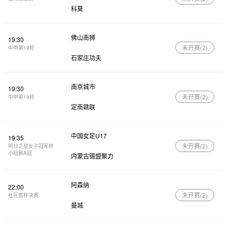
科莫
佛山南狮
19:30
未开赛(
2
)
中甲第19轮
石家庄功夫
南京城市
19:30
未开赛(
2
)
中甲第19轮
定南赣联
中国女足U17
19:35
未开赛(
2
)
明日之星女子冠军杯
小组赛A组
内蒙古锡盟聚力
阿森纳
22:00
未开赛(
2
)
社区盾杯决赛
曼城