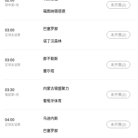
未开赛(
2
)
荷甲第1轮
福图纳锡塔德
巴塞罗那
03:00
未开赛(
2
)
足球友谊赛
诺丁汉森林
那不勒斯
03:00
未开赛(
2
)
足球友谊赛
塞尔塔
内蒙古锡盟聚力
03:30
未开赛(
2
)
葡超第1轮
葡萄牙体育
乌迪内斯
04:00
未开赛(
2
)
足球友谊赛
巴塞罗那