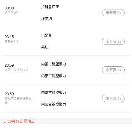
拉科鲁尼亚
03:00
未开赛(
2
)
西甲第1轮
埃尔切
巴勒莫
03:15
未开赛(
2
)
意杯第1轮
莱切
内蒙古锡盟聚力
23:59
未开赛(
2
)
亚冠二级抽签仪式
内蒙古锡盟聚力
内蒙古锡盟聚力
23:59
未开赛(
2
)
亚冠精英联赛抽签仪
式
内蒙古锡盟聚力
08月19日 星期三