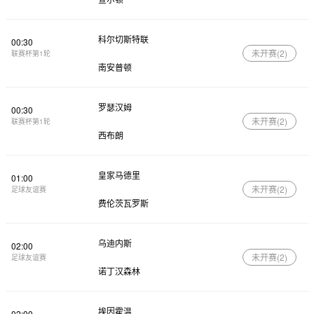
科尔切斯特联
00:30
未开赛(
2
)
联赛杯第1轮
南安普顿
罗瑟汉姆
00:30
未开赛(
2
)
联赛杯第1轮
西布朗
皇家马德里
01:00
未开赛(
2
)
足球友谊赛
费伦茨瓦罗斯
乌迪内斯
02:00
未开赛(
2
)
足球友谊赛
诺丁汉森林
埃因霍温
02:00