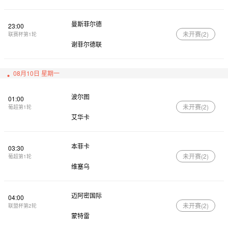
曼斯菲尔德
23:00
未开赛(
2
)
联赛杯第1轮
谢菲尔德联
08月10日 星期一
波尔图
01:00
未开赛(
2
)
葡超第1轮
艾华卡
本菲卡
03:30
未开赛(
2
)
葡超第1轮
维塞乌
迈阿密国际
04:00
未开赛(
2
)
联盟杯第2轮
蒙特雷