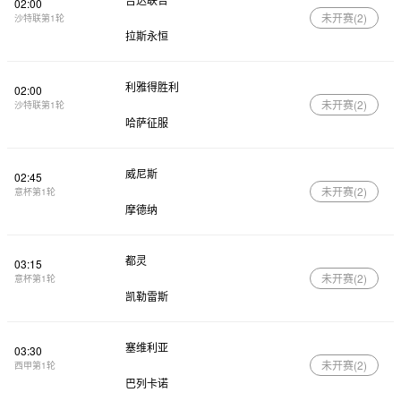
02:00
未开赛(
2
)
沙特联第1轮
拉斯永恒
利雅得胜利
02:00
未开赛(
2
)
沙特联第1轮
哈萨征服
威尼斯
02:45
未开赛(
2
)
意杯第1轮
摩德纳
都灵
03:15
未开赛(
2
)
意杯第1轮
凯勒雷斯
塞维利亚
03:30
未开赛(
2
)
西甲第1轮
巴列卡诺