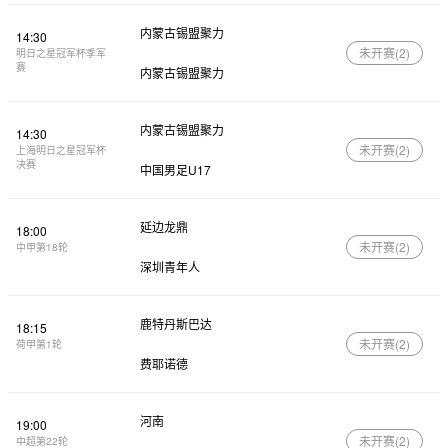
内蒙古锡盟聚力
14:30
未开赛(
2
)
明日之星冠军杯季军
赛
内蒙古锡盟聚力
内蒙古锡盟聚力
14:30
未开赛(
2
)
上海明日之星冠军杯
决赛
中国男足U17
延边龙鼎
18:00
未开赛(
2
)
中甲第18轮
深圳青年人
鹿特丹斯巴达
18:15
未开赛(
2
)
荷甲第1轮
费耶诺德
河南
19:00
未开赛(
2
)
中超第22轮