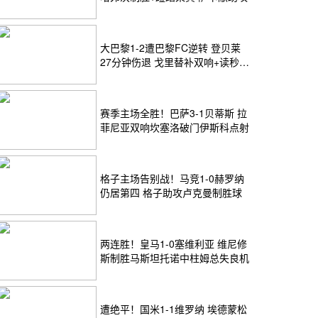
大巴黎1-2遭巴黎FC逆转 登贝莱
27分钟伤退 戈里替补双响+读秒绝
杀
赛季主场全胜！巴萨3-1贝蒂斯 拉
菲尼亚双响坎塞洛破门伊斯科点射
格子主场告别战！马竞1-0赫罗纳
仍居第四 格子助攻卢克曼制胜球
两连胜！皇马1-0塞维利亚 维尼修
斯制胜马斯坦托诺中柱姆总失良机
遭绝平！国米1-1维罗纳 埃德蒙松