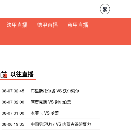
繁
法甲直播
德甲直播
意甲直播
以往直播
08-07 02:45
布里斯托尔城 VS 沃尔索尔
08-07 02:00
阿贾克斯 VS 谢尔伯恩
08-07 01:00
本菲卡 VS 哈茨
08-06 19:35
中国男足U17 VS 内蒙古锡盟聚力