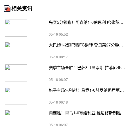
相关资讯
先赛5分领跑！阿森纳1-0伯恩利 哈弗茨制胜+蹬踏染黄 萨卡献助攻
05-19 05:52
大巴黎1-2遭巴黎FC逆转 登贝莱27分钟伤退 戈里替补双响+读秒绝杀
05-18 08:17
赛季主场全胜！巴萨3-1贝蒂斯 拉菲尼亚双响坎塞洛破门伊斯科点射
05-18 08:07
格子主场告别战！马竞1-0赫罗纳仍居第四 格子助攻卢克曼制胜球
05-18 06:18
两连胜！皇马1-0塞维利亚 维尼修斯制胜马斯坦托诺中柱姆总失良机
05-18 06:07