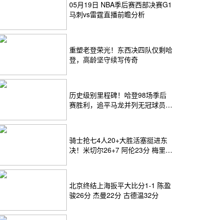
05月19日 NBA季后赛西部决赛G1
马刺vs雷霆直播前瞻分析
重塑老登荣光！东西决四队仅剩哈
登，高龄坚守续写传奇
历史级别里程碑！哈登98场季后
赛胜利，追平马龙并列无冠球员历
史第一
骑士抢七4人20+大胜活塞挺进东
决！米切尔26+7 阿伦23分 梅里尔
23分 詹金斯17分
北京终结上海扳平大比分1-1 陈盈
骏26分 杰曼22分 古德温32分