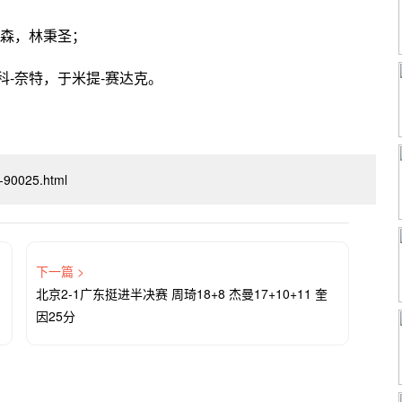
普森，林秉圣；
科-奈特，于米提-赛达克。
xi-90025.html
下一篇 >
北京2-1广东挺进半决赛 周琦18+8 杰曼17+10+11 奎
因25分