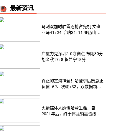
最新资讯
马刺双加时胜雷霆抢占先机 文班
亚马41+24 哈珀24+11 亚历山大
24+12
广厦力克深圳2-0夺赛点 布朗30分
胡金秋17+8 贺希宁18分
真正的定海神登！哈登季后赛总正
负值+62、次轮+32，双数据领跑
骑士全队
火箭媒体人感慨哈登生涯：自
2021年后，终于体验躺赢晋级滋
味