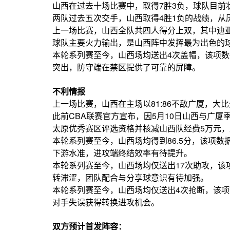
山西在过去十场比赛中，取得7胜3负，球队目前
两队过去五次交手，山西取得4胜1负的战绩，从
上一场比赛，山西全队共四人得分上双，其中迪亚
球队主要火力输出，是山西阵中发挥最为出色的
本轮系列赛至今，山西场均送出4次盖帽，该项数
突出，防守端在禁区提供了可靠的屏障。
不利情报
上一场比赛，山西在主场以81:86不敌广厦，大比
此前CBA联赛官方宣布，因5月10日山西与广
太原优秀赛区评选资格并核减山西队经费5万元
本轮系列赛至今，山西场均得到86.5分，该项
下游水准，进攻端终结效率有待提升。
本轮系列赛至今，山西场均仅送出17次助攻，该
转滞涩，团队配合与分享球意识有待加强。
本轮系列赛至今，山西场均仅送出4次抢断，该项
对手失误获得转换进攻机会。
双方预计首发阵容：