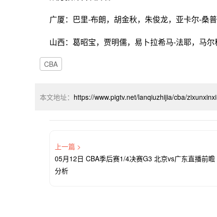
广厦：巴里-布朗，胡金秋，朱俊龙，亚卡尔-桑
山西：葛昭宝，贾明儒，易卜拉希马-法耶，马尔
CBA
本文地址：
https://www.pigtv.net/lanqiuzhijia/cba/zixunxin
上一篇 >
05月12日 CBA季后赛1/4决赛G3 北京vs广东直播前瞻
分析