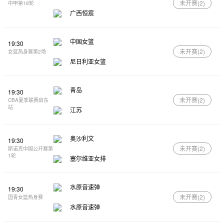
未开赛(
2
)
中甲第18轮
广西恒宸
中国女篮
19:30
未开赛(
2
)
女篮热身赛第2场
尼日利亚女篮
青岛
19:30
未开赛(
2
)
CBA夏季联赛启东
站
江苏
奥沙利文
19:30
未开赛(
2
)
斯诺克中国公开赛第
1轮
塞尔维亚女排
水原音速弹
19:30
未开赛(
2
)
国青女篮热身赛
水原音速弹