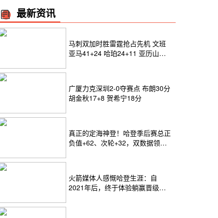
最新资讯
马刺双加时胜雷霆抢占先机 文班
亚马41+24 哈珀24+11 亚历山大
24+12
广厦力克深圳2-0夺赛点 布朗30分
胡金秋17+8 贺希宁18分
真正的定海神登！哈登季后赛总正
负值+62、次轮+32，双数据领跑
骑士全队
火箭媒体人感慨哈登生涯：自
2021年后，终于体验躺赢晋级滋
味