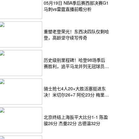
05月19日 NBA季后赛西部决赛G1
马刺vs雷霆直播前瞻分析
重塑老登荣光！东西决四队仅剩哈
登，高龄坚守续写传奇
历史级别里程碑！哈登98场季后
赛胜利，追平马龙并列无冠球员历
史第一
骑士抢七4人20+大胜活塞挺进东
决！米切尔26+7 阿伦23分 梅里尔
23分 詹金斯17分
北京终结上海扳平大比分1-1 陈盈
骏26分 杰曼22分 古德温32分