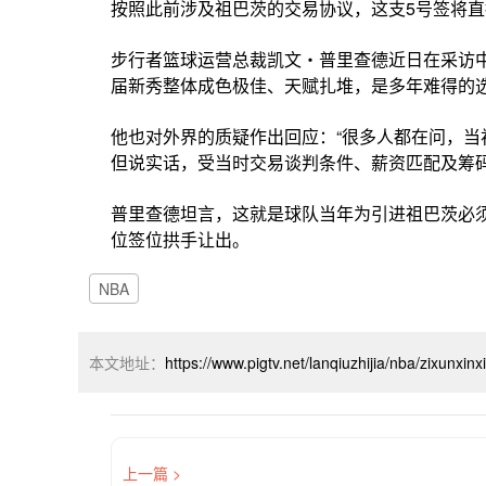
按照此前涉及祖巴茨的交易协议，这支5号签将直
步行者篮球运营总裁凯文・普里查德近日在采访
届新秀整体成色极佳、天赋扎堆，是多年难得的选
他也对外界的质疑作出回应：“很多人都在问，
但说实话，受当时交易谈判条件、薪资匹配及筹
普里查德坦言，这就是球队当年为引进祖巴茨必
位签位拱手让出。
NBA
本文地址：
https://www.pigtv.net/lanqiuzhijia/nba/zixunxin
上一篇 >