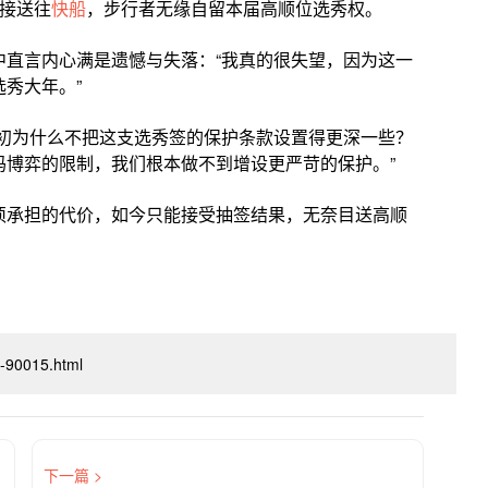
接送往
快船
，步行者无缘自留本届高顺位选秀权。
中直言内心满是遗憾与失落：“我真的很失望，因为这一
秀大年。”
当初为什么不把这支选秀签的保护条款设置得更深一些？
码博弈的限制，我们根本做不到增设更严苛的保护。”
须承担的代价，如今只能接受抽签结果，无奈目送高顺
xi-90015.html
下一篇 >