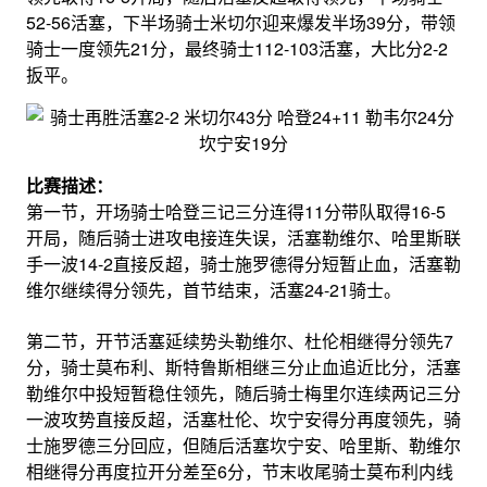
52-56活塞，下半场骑士米切尔迎来爆发半场39分，带领
骑士一度领先21分，最终骑士112-103活塞，大比分2-2
扳平。
比赛描述：
第一节，开场骑士哈登三记三分连得11分带队取得16-5
开局，随后骑士进攻电接连失误，活塞勒维尔、哈里斯联
手一波14-2直接反超，骑士施罗德得分短暂止血，活塞勒
维尔继续得分领先，首节结束，活塞24-21骑士。
第二节，开节活塞延续势头勒维尔、杜伦相继得分领先7
分，骑士莫布利、斯特鲁斯相继三分止血追近比分，活塞
勒维尔中投短暂稳住领先，随后骑士梅里尔连续两记三分
一波攻势直接反超，活塞杜伦、坎宁安得分再度领先，骑
士施罗德三分回应，但随后活塞坎宁安、哈里斯、勒维尔
相继得分再度拉开分差至6分，节末收尾骑士莫布利内线