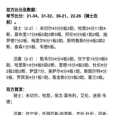
双方比分及数据：
单节比分：21-34、31-32、38-21、22-26（骑士在
前）。
骑士（2-2）：米切尔43分5板2助、哈登24分11助4
断、莫布里17分8板5助3断5帽、阿伦9分5板1助2帽、施
罗德7分2板、梅里尔6分1板2助、斯特鲁斯5分4板2助2
断、泰森1分3板、韦德5板。
活塞（2-2）：勒韦尔24分4板3助、坎宁安19分3板6
助、哈里斯16分8板5助2断、里德15分4板2助、杜伦8分
2板2助2断、萨瑟7分、奥萨尔4分4板1助、斯图尔特4分
3板、罗宾逊4分1板1助、詹金斯2分3板3助、霍兰3板。
双方首发：
骑士：米切尔，哈登，埃文-莫布利，艾伦，迪恩-韦
德；
活塞：坎宁安，托拜厄斯-哈里斯，杰伦-杜伦，邓肯-