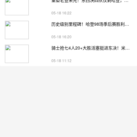
重塑老登荣光！东西决四队仅剩哈登，高龄坚守续写传奇
05-18 16:22
历史级别里程碑！哈登98场季后赛胜利，追平马龙并列无冠球员历史第一
05-18 16:20
骑士抢七4人20+大胜活塞挺进东决！米切尔26+7 阿伦23分 梅里尔23分 詹金斯17分
05-18 11:12