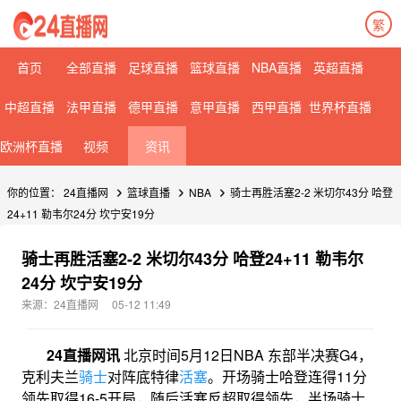
繁
首页
全部直播
足球直播
篮球直播
NBA直播
英超直播
中超直播
法甲直播
德甲直播
意甲直播
西甲直播
世界杯直播
欧洲杯直播
视频
资讯
你的位置：
24直播网
篮球直播
NBA
骑士再胜活塞2-2 米切尔43分 哈登
24+11 勒韦尔24分 坎宁安19分
骑士再胜活塞2-2 米切尔43分 哈登24+11 勒韦尔
24分 坎宁安19分
来源：24直播网
05-12 11:49
24直播网讯
北京时间5月12日NBA 东部半决赛G4，
克利夫兰
骑士
对阵底特律
活塞
。开场骑士哈登连得11分
领先取得16-5开局，随后活塞反超取得领先，半场骑士