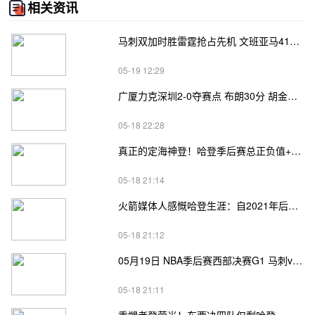
相关资讯
马刺双加时胜雷霆抢占先机 文班亚马41+24 哈珀24+11 亚历山大24+12
05-19 12:29
广厦力克深圳2-0夺赛点 布朗30分 胡金秋17+8 贺希宁18分
05-18 22:28
真正的定海神登！哈登季后赛总正负值+62、次轮+32，双数据领跑骑士全队
05-18 21:14
火箭媒体人感慨哈登生涯：自2021年后，终于体验躺赢晋级滋味
05-18 21:12
05月19日 NBA季后赛西部决赛G1 马刺vs雷霆直播前瞻分析
05-18 21:11