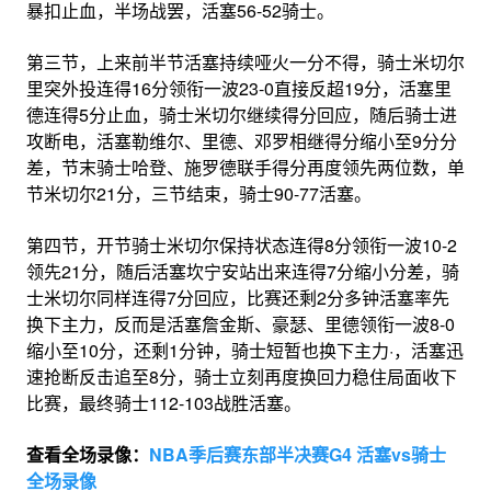
暴扣止血，半场战罢，活塞56-52骑士。
第三节，上来前半节活塞持续哑火一分不得，骑士米切尔
里突外投连得16分领衔一波23-0直接反超19分，活塞里
德连得5分止血，骑士米切尔继续得分回应，随后骑士进
攻断电，活塞勒维尔、里德、邓罗相继得分缩小至9分分
差，节末骑士哈登、施罗德联手得分再度领先两位数，单
节米切尔21分，三节结束，骑士90-77活塞。
第四节，开节骑士米切尔保持状态连得8分领衔一波10-2
领先21分，随后活塞坎宁安站出来连得7分缩小分差，骑
士米切尔同样连得7分回应，比赛还剩2分多钟活塞率先
换下主力，反而是活塞詹金斯、豪瑟、里德领衔一波8-0
缩小至10分，还剩1分钟，骑士短暂也换下主力·，活塞迅
速抢断反击追至8分，骑士立刻再度换回力稳住局面收下
比赛，最终骑士112-103战胜活塞。
查看全场录像：
NBA季后赛东部半决赛G4 活塞vs骑士
全场录像