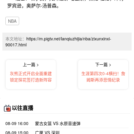
罗宾逊，奥萨尔-汤普森。
NBA
本文地址：
https://m.pigtv.net/lanqiuzhijia/nba/zixunxinxi-
90017.html
上一篇 >
下一篇 >
灰熊正式开启全面重建
生涯第四次0-4横扫！詹
锁定探花签打造新阵容
姆斯再添悲情纪录
以往直播
08-09 16:00
蒙古女篮 VS 水原音速弹
08-09 15:00
广厦 VS 深圳