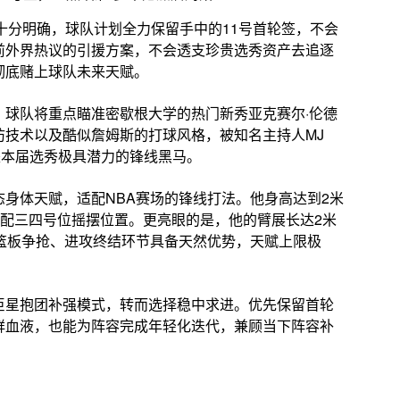
策十分明确，球队计划全力保留手中的11号首轮签，不会
前外界热议的引援方案，不会透支珍贵选秀资产去追逐
彻底赌上球队未来天赋。
，球队将重点瞄准密歇根大学的热门新秀亚克赛尔·伦德
防技术以及酷似詹姆斯的打球风格，被知名主持人MJ
，是本届选秀极具潜力的锋线黑马。
身体天赋，适配NBA赛场的锋线打法。他身高达到2米
够适配三四号位摇摆位置。更亮眼的是，他的臂展长达2米
篮板争抢、进攻终结环节具备天然优势，天赋上限极
巨星抱团补强模式，转而选择稳中求进。优先保留首轮
鲜血液，也能为阵容完成年轻化迭代，兼顾当下阵容补