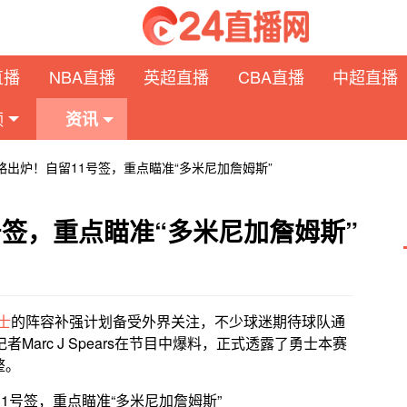
直播
NBA直播
英超直播
CBA直播
中超直播
频
资讯
略出炉！自留11号签，重点瞄准“多米尼加詹姆斯”
号签，重点瞄准“多米尼加詹姆斯”
士
的阵容补强计划备受外界关注，不少球迷期待球队通
arc J Spears在节目中爆料，正式透露了勇士本赛
整。