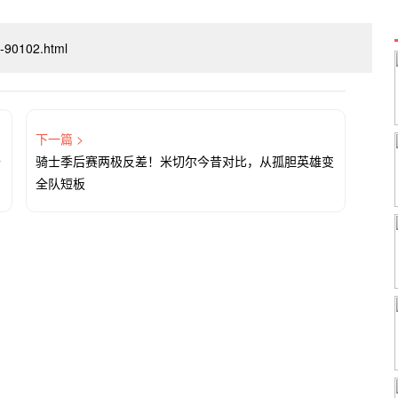
xi-90102.html
下一篇 >
开
骑士季后赛两极反差！米切尔今昔对比，从孤胆英雄变
全队短板