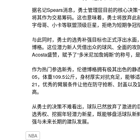
据名记Spears消息，勇士管理层目前的核心决
将其作为交易筹码。这也意味着，勇士将放弃此
字母哥、小卡等联盟顶级巨星，拒绝为短期争冠
与此同时，勇士的选秀补强目标也正式浮出水面
博格。这位潜力新人凭借出众的球风、全面的攻
Acosta盛赞，赋予了“多米尼加詹姆斯”的称号
作为热门参选新秀，伦德博格拥有极其出色的静态
05，体重109.5公斤，身材厚实对抗充足，能
21，优秀的臂展条件让他在防守抢断、封盖以及
高。
从勇士的决策不难看出，球队已然放弃了激进的
选秀权、挖掘年轻潜力新星，既能够盘活球队新
强与未来长期的建队发展。
NBA