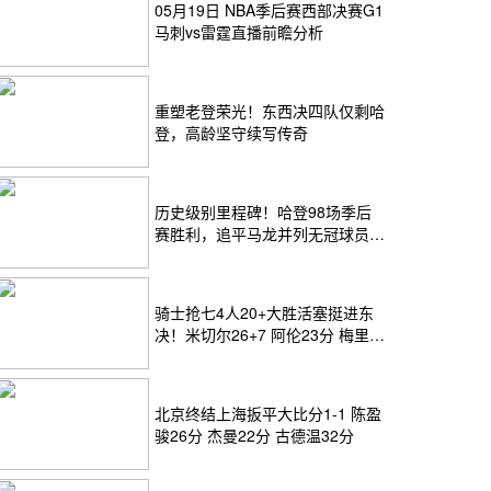
05月19日 NBA季后赛西部决赛G1
马刺vs雷霆直播前瞻分析
重塑老登荣光！东西决四队仅剩哈
登，高龄坚守续写传奇
历史级别里程碑！哈登98场季后
赛胜利，追平马龙并列无冠球员历
史第一
骑士抢七4人20+大胜活塞挺进东
决！米切尔26+7 阿伦23分 梅里尔
23分 詹金斯17分
北京终结上海扳平大比分1-1 陈盈
骏26分 杰曼22分 古德温32分