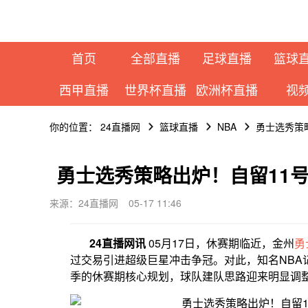
首页
全部直播
足球直播
篮球
西甲直播
世界杯直播
欧洲杯直播
视
你的位置：
24直播网
篮球直播
NBA
勇士选秀策
勇士选秀策略出炉！自留11
来源：24直播网
05-17 11:46
24直播网讯
05月17日，休赛期临近，金州
勇
过交易引进超级巨星冲击争冠。对此，知名NBA记者M
季的休赛期核心规划，球队建队思路迎来明显调