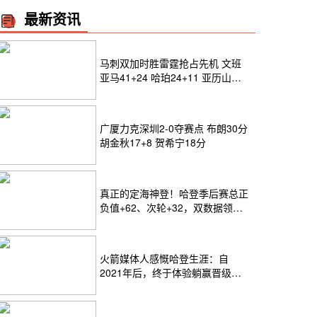
最新资讯
马刺双加时胜雷霆抢占先机 文班
亚马41+24 哈珀24+11 亚历山大
24+12
广厦力克深圳2-0夺赛点 布朗30分
胡金秋17+8 贺希宁18分
真正的定海神登！哈登季后赛总正
负值+62、次轮+32，双数据领跑
骑士全队
火箭媒体人感慨哈登生涯：自
2021年后，终于体验躺赢晋级滋
味