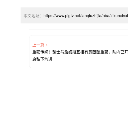
本文地址：
https://www.pigtv.net/lanqiuzhijia/nba/zixunxin
上一篇 >
重磅传闻！骑士与詹姆斯互相有意酝酿重聚，队内已
启私下沟通