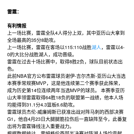
雷霆：
有利情报
上一场比赛，雷霆全队4人得分上双，其中亚历山大拿到
全场最高的35分8助攻。
上一场比赛，雷霆在客场以115:110战胜
湖人
，雷霆以4-
0的大比分战胜湖人，成功晋级。
雷霆在过去十场比赛中，取得8胜2负，球队目前状态出
色。
此前NBA官方公布雷霆球员谢伊-吉尔杰斯-亚历山大当选
本赛季常规赛MVP，这是他连续第二个赛季获此殊荣，
成为历史第14位连续两年当选MVP的球员。 本赛季亚历
山大率领雷霆取得64胜18负的联盟第一战绩，他本人场
均能得到31.1分4.3篮板6.6助攻。
雷霆球员杰伦-威廉姆斯已获准出战对阵马刺的西部决赛
G1，他自4月23日大腿腿筋拉伤后一直缺阵至今，此番复
出将为雷霆锋线注入重要战力。
根据数据统计，霍姆格伦西部半决赛对阵湖人场均贡献