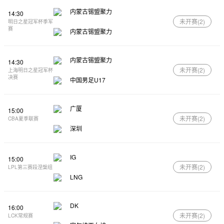
内蒙古锡盟聚力
14:30
未开赛(
2
)
明日之星冠军杯季军
赛
内蒙古锡盟聚力
内蒙古锡盟聚力
14:30
未开赛(
2
)
上海明日之星冠军杯
决赛
中国男足U17
广厦
15:00
未开赛(
2
)
CBA夏季联赛
深圳
IG
15:00
未开赛(
2
)
LPL第三赛段涅槃组
LNG
DK
16:00
未开赛(
2
)
LCK常规赛