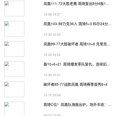
凤凰111-72大胜老鹰 周琦复出8分4板1断 布罗科夫21+7 弗雷泽20分
12-08 19:37
凤凰103-98力克36人 周琦5+3 科尔24分 兰德尔28分
10-30 16:59
凤凰99-77大胜破坏者 周琦10+6 克里克15+5
10-20 16:54
轰10+6+2！周琦爆发率队复仇，连续扣篮球迷疯狂，客场变主场
10-20 16:41
破坏者85-77战胜凤凰 周琦赛季首秀8+4
10-15 20:04
周琦C位！凤凰队海报出炉，场外丰收：球迷不要折扣，主动续费
09-30 10:09