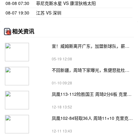
08-08 07:30
菲尼克斯水星 VS 康涅狄格太阳
08-07 19:30
江苏 VS 深圳
相关资讯
宣！威姆斯离开广东，加盟新球队，薪水降低，杜锋惋惜
05-19 12:08
不回新疆，周琦下家曝光，焦健怒批杜锋欺负小将，曾令旭找到新工作
01-10 09:28
凤凰113-112险胜国王 周琦2分6板 克里克46+10 沃尔顿45+10
12-18 13:52
凤凰102-84轻取36人 周琦11+10 克里克24+8 科尔20分
12-11 13:43