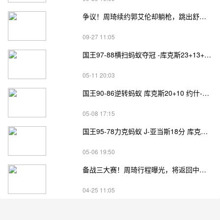
争议！周琦续约郭艾伦却躺枪，跳出舒适圈，球票销量将暴涨
09-27 11:05
国王97-88横扫蚂蚁夺冠 -库克斯23+13+7 亚当斯27分
05-11 20:03
国王90-86逆转蚂蚁 库克斯20+10 约什-亚当斯36分
05-08 17:15
国王95-78力克蚂蚁 J-亚当斯18分 库克斯14+11+7
05-06 19:50
备战三大赛！周琦行程曝光，将返回中国男篮，迎冲击NBA良机
04-25 11:05