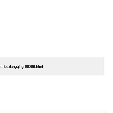
i/zhiboxiangqing-55255.html