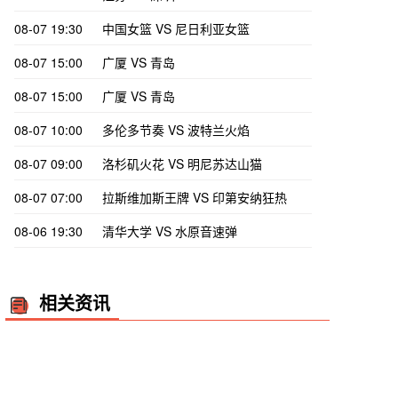
08-07 19:30
中国女篮 VS 尼日利亚女篮
08-07 15:00
广厦 VS 青岛
08-07 15:00
广厦 VS 青岛
08-07 10:00
多伦多节奏 VS 波特兰火焰
08-07 09:00
洛杉矶火花 VS 明尼苏达山猫
08-07 07:00
拉斯维加斯王牌 VS 印第安纳狂热
08-06 19:30
清华大学 VS 水原音速弹
相关资讯