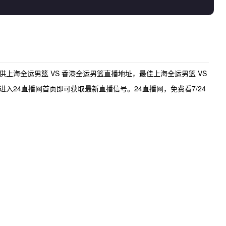
供
上海全运男篮 VS 香港全运男篮直播地址
，最佳
上海全运男篮 VS
入24直播网首页即可获取最新直播信号。24直播网，免费看7/24