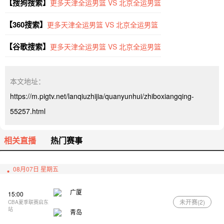
【搜狗搜索】
更多天津全运男篮 VS 北京全运男篮
【360搜索】
更多天津全运男篮 VS 北京全运男篮
【谷歌搜索】
更多天津全运男篮 VS 北京全运男篮
本文地址：
https://m.pigtv.net/lanqiuzhijia/quanyunhui/zhiboxiangqing-
55257.html
相关直播
热门赛事
08月07日 星期五
广厦
15:00
未开赛(
2
)
CBA夏季联赛启东
站
青岛