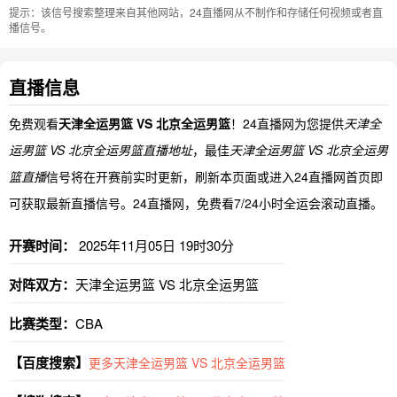
提示：该信号搜索整理来自其他网站，24直播网从不制作和存储任何视频或者直
播信号。
直播信息
免费观看
天津全运男篮 VS 北京全运男篮
！24直播网为您提供
天津全
运男篮 VS 北京全运男篮直播地址
，最佳
天津全运男篮 VS 北京全运男
篮直播
信号将在开赛前实时更新，刷新本页面或进入24直播网首页即
可获取最新直播信号。24直播网，免费看7/24小时全运会滚动直播。
开赛时间：
2025年11月05日 19时30分
对阵双方：
天津全运男篮 VS 北京全运男篮
比赛类型：
CBA
【百度搜索】
更多天津全运男篮 VS 北京全运男篮