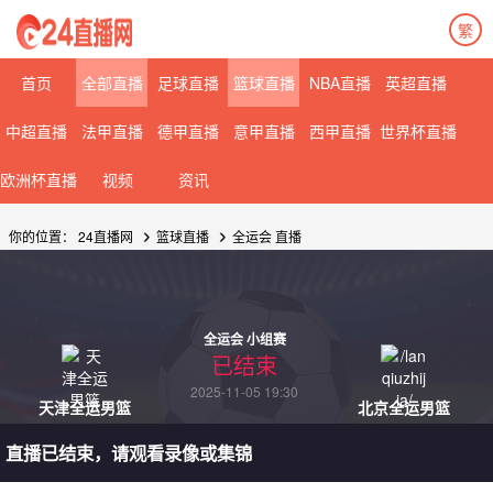
繁
首页
全部直播
足球直播
篮球直播
NBA直播
英超直播
中超直播
法甲直播
德甲直播
意甲直播
西甲直播
世界杯直播
欧洲杯直播
视频
资讯
你的位置：
24直播网
篮球直播
全运会
直播
全运会 小组赛
已结束
2025-11-05 19:30
天津全运男篮
北京全运男篮
直播已结束，请观看录像或集锦