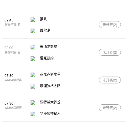
狼队
02:45
未开赛(
2
)
联赛杯第1轮
维尔港
米德尔斯堡
03:00
未开赛(
2
)
联赛杯第1轮
雷克瑟姆
菲尼克斯水星
07:30
未开赛(
2
)
WNBA常规赛
康涅狄格太阳
亚特兰大梦想
07:30
未开赛(
2
)
WNBA常规赛
华盛顿神秘人