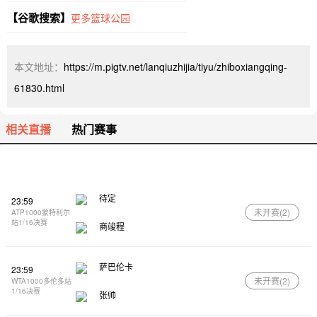
【谷歌搜索】
更多篮球公园
本文地址：
https://m.pigtv.net/lanqiuzhijia/tiyu/zhiboxiangqing-
61830.html
相关直播
热门赛事
待定
23:59
未开赛(
2
)
ATP1000蒙特利尔
站1/16决赛
商竣程
萨巴伦卡
23:59
未开赛(
2
)
WTA1000多伦多站
1/16决赛
张帅