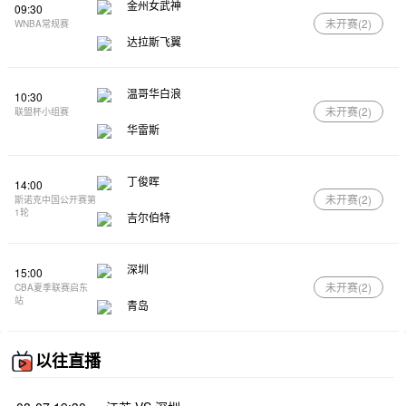
金州女武神
09:30
未开赛(
2
)
WNBA常规赛
达拉斯飞翼
温哥华白浪
10:30
未开赛(
2
)
联盟杯小组赛
华雷斯
丁俊晖
14:00
未开赛(
2
)
斯诺克中国公开赛第
1轮
吉尔伯特
深圳
15:00
未开赛(
2
)
CBA夏季联赛启东
站
青岛
以往直播