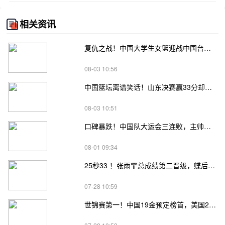
相关资讯
复仇之战！中国大学生女篮迎战中国台北，对手示弱，给男篮打样
08-03 10:56
中国篮坛离谱笑话！山东决赛赢33分却丢冠，2米27张子宇脸色铁青
08-03 10:51
口碑暴跌！中国队大运会三连败，主帅陈磊被扒，输球不上领奖台
08-01 09:34
25秒33 ！张雨霏总成绩第二晋级，蝶后太强势，冲击世锦赛第三金
07-28 10:59
世锦赛第一！中国19金预定榜首，美国2天0金牌，恐创历史最差