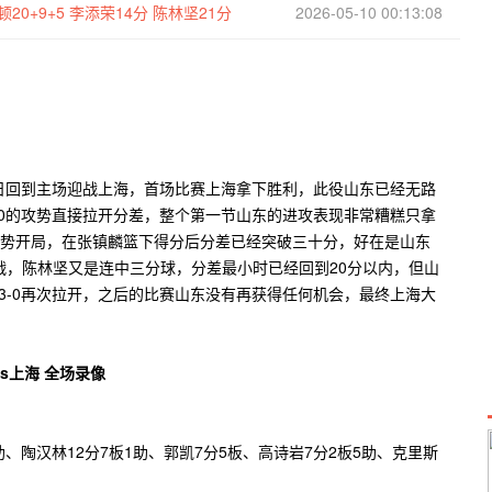
20+9+5 李添荣14分 陈林坚21分
2026-05-10 00:13:08
东今日回到主场迎战上海，首场比赛上海拿下胜利，此役山东已经无路
-0的攻势直接拉开分差，整个第一节山东的进攻表现非常糟糕只拿
强势开局，在张镇麟篮下得分后分差已经突破三十分，好在是山东
战，陈林坚又是连中三分球，分差最小时已经回到20分以内，但山
3-0再次拉开，之后的比赛山东没有再获得任何机会，最终上海大
助、陶汉林12分7板1助、郭凯7分5板、高诗岩7分2板5助、克里斯
。