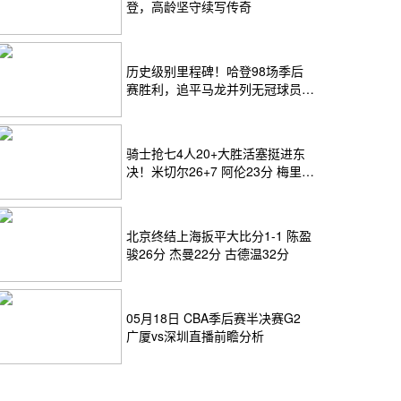
登，高龄坚守续写传奇
历史级别里程碑！哈登98场季后
赛胜利，追平马龙并列无冠球员历
史第一
骑士抢七4人20+大胜活塞挺进东
决！米切尔26+7 阿伦23分 梅里尔
23分 詹金斯17分
北京终结上海扳平大比分1-1 陈盈
骏26分 杰曼22分 古德温32分
05月18日 CBA季后赛半决赛G2
广厦vs深圳直播前瞻分析