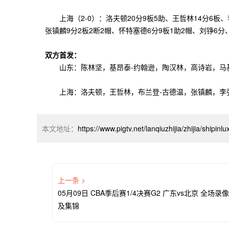
上海（2-0）：洛夫顿20分9板5助、王哲林14分6板、李
张镇麟9分2板2断2帽、怀特塞德6分9板1助2帽、刘铮6分
双方首发：
山东：陈林坚，基昂泰-约翰逊，陶汉林，高诗岩，马基
上海：洛夫顿，王哲林，布兰登-古德温，张镇麟，李
本文地址：
https://www.pigtv.net/lanqiuzhijia/zhijia/shipin
上一条 >
05月09日 CBA季后赛1/4决赛G2 广东vs北京 全场录像
及集锦