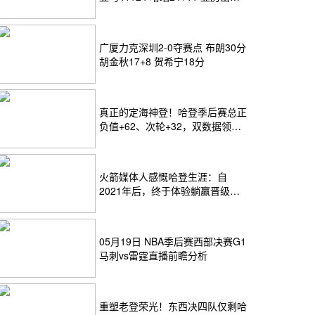
24+12
广厦力克深圳2-0夺赛点 布朗30分
胡金秋17+8 贺希宁18分
真正的定海神登！哈登季后赛总正
负值+62、次轮+32，双数据领跑
骑士全队
火箭媒体人感慨哈登生涯：自
2021年后，终于体验躺赢晋级滋
味
05月19日 NBA季后赛西部决赛G1
马刺vs雷霆直播前瞻分析
重塑老登荣光！东西决四队仅剩哈