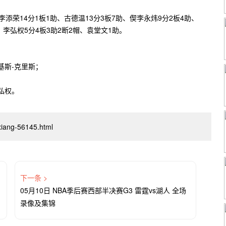
添荣14分1板1助、古德温13分3板7助、偰李永炜9分2板4助、
、李弘权5分4板3助2断2帽、袁堂文1助。
斯-克里斯；
弘权。
luxiang-56145.html
下一条 >
05月10日 NBA季后赛西部半决赛G3 雷霆vs湖人 全场
录像及集锦