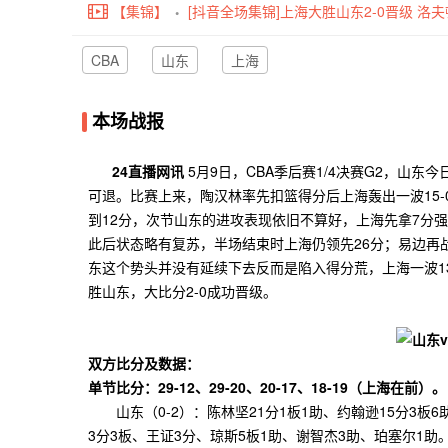
【集锦】
[抖音全场集锦]上海大胜山东2-0晋级 洛夫顿
分
CBA
山东
上海
本场战报
24直播网讯
5月9日，CBA季后赛1/4决赛G2，山
可退。比赛上来，陶汉林率先扣篮得分后上海轰出一波15
到12分，次节山东的进攻表现依旧不算好，上海先拿7分
此后状态略有复苏，半场结束时上海仍领先26分；易边再
东这个势头并没有延续下去反而是陷入得分荒，上海一波1
胜山东，大比分2-0成功晋级。
双方比分及数据：
单节比分：29-12、29-20、20-17、18-19（上海在前）。
山东（0-2）：陈林坚21分1板1助、约翰逊15分3板6
3分3板、王证3分、琼斯5板1助、谢智杰3助、珀塞尔1助