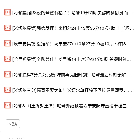
[哈登集锦]熬夜的登蜜有福了！哈登19分7助 关键时刻挺身而出连得7分取胜！
[米切尔集锦]强势发挥！米切尔24中13轰35分10板4助 上半场20分
[坎宁安集锦]没准星！坎宁安27中10拿27分10板10助 也有8失误5犯规
[哈里斯集锦]全队最佳！哈里斯14中7空砍21分5板 关键时刻屡屡挺身而出
[哈登连得7分杀死比赛]阵前再亮旧时剑！哈登最后时刻无解单打连得7分，彻底杀死比赛
[米切尔三分]简直不要太帅！米切尔单打胯下回拉晃晕邓罗，三分直接飚进
[哈登3+1]王牌对王牌！哈登外线顶着坎宁安防守直接干拔三分命中，还造加
NBA