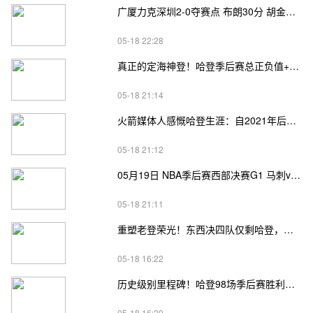
广厦力克深圳2-0夺赛点 布朗30分 胡金秋17+8 贺希宁18分
05-18 22:28
真正的定海神登！哈登季后赛总正负值+62、次轮+32，双数据领跑骑士全队
05-18 21:14
火箭媒体人感慨哈登生涯：自2021年后，终于体验躺赢晋级滋味
05-18 21:12
05月19日 NBA季后赛西部决赛G1 马刺vs雷霆直播前瞻分析
05-18 21:11
重塑老登荣光！东西决四队仅剩哈登，高龄坚守续写传奇
05-18 16:22
历史级别里程碑！哈登98场季后赛胜利，追平马龙并列无冠球员历史第一
05-18 16:20