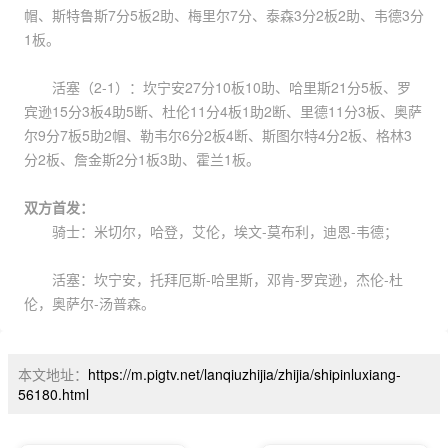
帽、斯特鲁斯7分5板2助、梅里尔7分、泰森3分2板2助、韦德3分
1板。
活塞（2-1）：坎宁安27分10板10助、哈里斯21分5板、罗
宾逊15分3板4助5断、杜伦11分4板1助2断、里德11分3板、奥萨
尔9分7板5助2帽、勒韦尔6分2板4断、斯图尔特4分2板、格林3
分2板、詹金斯2分1板3助、霍兰1板。
双方首发：
骑士：米切尔，哈登，艾伦，埃文-莫布利，迪恩-韦德；
活塞：坎宁安，托拜厄斯-哈里斯，邓肯-罗宾逊，杰伦-杜
伦，奥萨尔-汤普森。
本文地址：
https://m.pigtv.net/lanqiuzhijia/zhijia/shipinluxiang-
56180.html