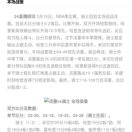
本场战报
24直播网讯
5月10日，NBA季后赛，骑士回到主场迎战活
塞。目前大比分骑士0-2落后。比赛开始，双方开场短暂相持，哈
里斯高效输出带队开局12-5领先，哈登连送助攻带队追赶，此后
双方陷入缠斗，比分交替领先，次节活塞命中率骤降，骑士稳定
输出占据主动，哈登三分命中后莫布里补扣得手，米切尔里突外
投连续拿分，半场战罢骑士64-48领先活塞。易边再战，骑士命
中率下降，活塞轰出16-2的进攻狂潮一举反超比分，米切尔连续
拿分带队回敬9-0的攻击波稳住局势，哈里斯连得5分迅速回应，
末节骑士稳扎稳打再度占据主动，活塞轰出10-1强势反超，关键
时刻哈登连得7分锁定胜局。最终，骑士116-109力克活塞，总比
分扳成1-2。
双方比分及数据：
单节比分：32-30、32-18、19-33、33-28（骑士在前）。
骑士（1-2）：米切尔35分10板4助、哈登19分2板7助、阿
伦18分4板1助2帽、莫布里13分8板4助2帽、施罗德11分1板2助2