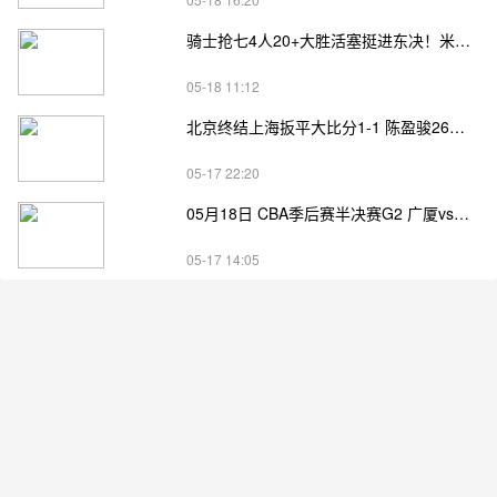
骑士抢七4人20+大胜活塞挺进东决！米切尔26+7 阿伦23分 梅里尔23分 詹金斯17分
05-18 11:12
北京终结上海扳平大比分1-1 陈盈骏26分 杰曼22分 古德温32分
05-17 22:20
05月18日 CBA季后赛半决赛G2 广厦vs深圳直播前瞻分析
05-17 14:05