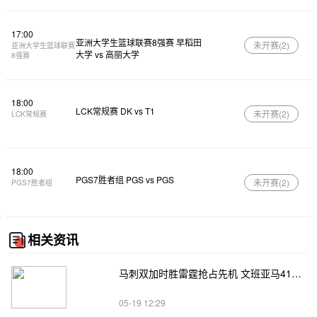
17:00
亚洲大学生篮球联赛8强赛 早稻田
未开赛(
2
)
亚洲大学生篮球联赛
大学 vs 高丽大学
8强赛
18:00
LCK常规赛 DK vs T1
未开赛(
2
)
LCK常规赛
18:00
PGS7胜者组 PGS vs PGS
未开赛(
2
)
PGS7胜者组
相关资讯
马刺双加时胜雷霆抢占先机 文班亚马41+24 哈珀24+11 亚历山大24+12
05-19 12:29