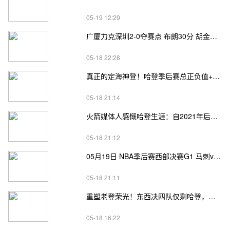
05-19 12:29
广厦力克深圳2-0夺赛点 布朗30分 胡金秋17+8 贺希宁18分
05-18 22:28
真正的定海神登！哈登季后赛总正负值+62、次轮+32，双数据领跑骑士全队
05-18 21:14
火箭媒体人感慨哈登生涯：自2021年后，终于体验躺赢晋级滋味
05-18 21:12
05月19日 NBA季后赛西部决赛G1 马刺vs雷霆直播前瞻分析
05-18 21:11
重塑老登荣光！东西决四队仅剩哈登，高龄坚守续写传奇
05-18 16:22