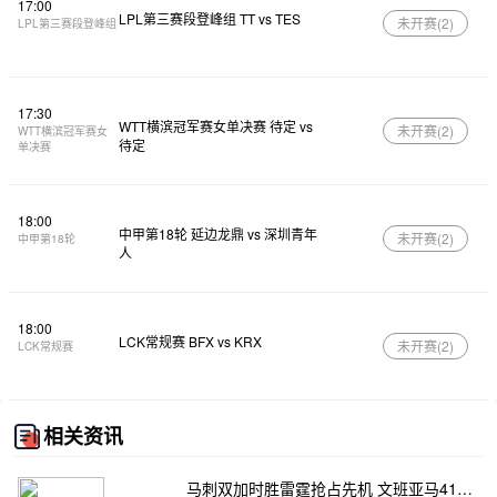
17:00
LPL第三赛段登峰组 TT vs TES
未开赛(
2
)
LPL第三赛段登峰组
17:30
WTT横滨冠军赛女单决赛 待定 vs
未开赛(
2
)
WTT横滨冠军赛女
待定
单决赛
18:00
中甲第18轮 延边龙鼎 vs 深圳青年
未开赛(
2
)
中甲第18轮
人
18:00
LCK常规赛 BFX vs KRX
未开赛(
2
)
LCK常规赛
相关资讯
马刺双加时胜雷霆抢占先机 文班亚马41+24 哈珀24+11 亚历山大24+12