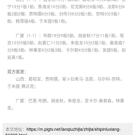
宁13分1板1助、焦海龙10分2助、尼克斯8分6板3助、法耶6分6
板2助2帽、贾明儒6分3板、刘传兴6分2板1助、奈特3分3板1
助、韩霈瑜4板、于米提3板1助。
广厦（1-1）：布朗19分5板5助、胡金秋17分11板1助、塔
克12分5板5助、赵嘉仁11分2板、朱俊龙10分2板1助、桑普森7
分9板3助、林秉圣6分2板3助、卡尔顿4分2板1助、吴骁5板、赵
岩昊1板。
双方首发：
山西：葛昭宝，贾明儒，易卜拉希马-法耶，马尔科-奈特，
于米提-赛达克；
广厦：巴里-布朗，胡金秋，朱俊龙，亚卡尔-桑普森，林秉
圣。
本文地址：
https://m.pigtv.net/lanqiuzhijia/zhijia/shipinluxiang-