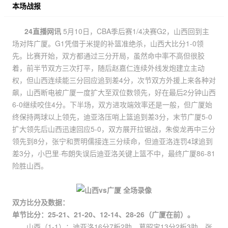
本场战报
24直播网讯
5月10日，CBA季后赛1/4决赛G2，山西回到主
场对阵广厦。G1凭借于米提的补篮准绝杀，山西大比分1-0领
先。比赛开始，双方都通过三分开局，虽然命中率不高但很胶
着，前半节双方三次打平，随后赵嘉仁连续外线发炮建立主动
权，但山西连续能三分回应追到差4分，次节双方外援上来各种对
飙，山西断电被广厦一度扩大至双位数领先，好在最后2分钟山西
6-0继续咬住4分。下半场，双方进攻端效率还是一般，但广厦始
终保持两球以上领先，迪亚洛压哨上篮追到差3分，末节广厦5-0
扩大领先后山西迅速回应5-0，双方展开拉锯战，朱俊龙再中三分
领先到8分，张宁和贾明儒接连三分续命，但迪亚洛连罚4球追到
差3分，小巴里·布朗失误后迪亚洛关键上篮不中，最终广厦86-81
险胜山西。
双方比分及数据：
单节比分：25-21、21-20、12-14、28-26（广厦在前）。
山西（1-1）：迪亚洛16分7板2助、葛昭宝13分2板3助、张