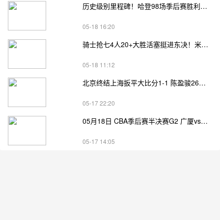
历史级别里程碑！哈登98场季后赛胜利，追平马龙并列无冠球员历史第一
05-18 16:20
骑士抢七4人20+大胜活塞挺进东决！米切尔26+7 阿伦23分 梅里尔23分 詹金斯17分
05-18 11:12
北京终结上海扳平大比分1-1 陈盈骏26分 杰曼22分 古德温32分
05-17 22:20
05月18日 CBA季后赛半决赛G2 广厦vs深圳直播前瞻分析
05-17 14:05