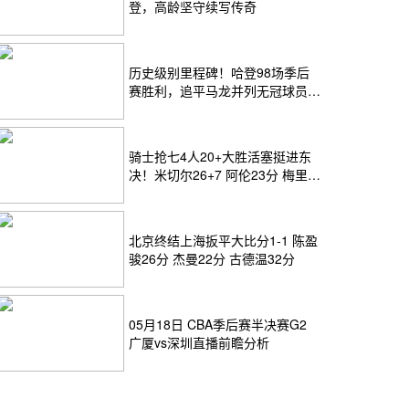
登，高龄坚守续写传奇
历史级别里程碑！哈登98场季后
赛胜利，追平马龙并列无冠球员历
史第一
骑士抢七4人20+大胜活塞挺进东
决！米切尔26+7 阿伦23分 梅里尔
23分 詹金斯17分
北京终结上海扳平大比分1-1 陈盈
骏26分 杰曼22分 古德温32分
05月18日 CBA季后赛半决赛G2
广厦vs深圳直播前瞻分析