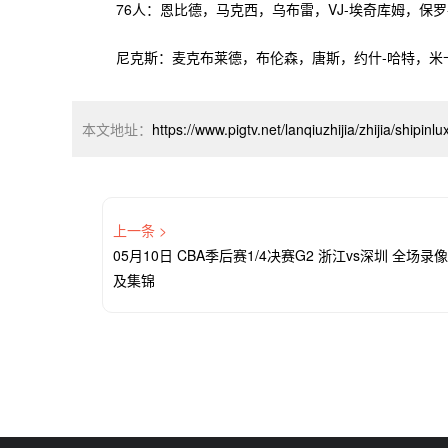
76人：恩比德，马克西，乌布雷，VJ-埃奇库姆，保罗
尼克斯：麦克布莱德，布伦森，唐斯，约什-哈特，米卡
本文地址：
https://www.pigtv.net/lanqiuzhijia/zhijia/shipin
上一条 >
05月10日 CBA季后赛1/4决赛G2 浙江vs深圳 全场录像
及集锦