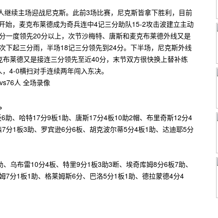
76人继续主场迎战尼克斯。此前3场比赛，尼克斯皆拿下胜利，目前
开始，麦克布莱德成为奇兵连中4记三分助队15-2攻击波建立主动
分一度领先20分以上，次节沙梅特、唐斯和麦克布莱德外线又是
次下起三分雨，半场18记三分领先到24分。下半场，尼克斯外线
克布莱德又是接连三分领先至近40分，末节双方很快换上替补练
6人，4-0横扫对手连续两年闯入东决。
）。
助、哈特17分9板1助、唐斯17分4板10助2帽、布里奇斯12分4
森7分1板3助、罗宾逊6分6板、胡克波尔蒂5分4板1助、达迪耶5分
助、乌布雷10分4板、特里9分1板3助3断、埃奇库姆8分6板7助、
姆7分1板1助、格莱姆斯6分、巴洛5分1板1助、德拉蒙德4分4