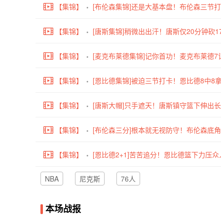
【集锦】
[布伦森集锦]还是大基本盘！布伦森三节打卡
分
【集锦】
[唐斯集锦]稍微出出汗！唐斯仅20分钟砍1
【集锦】
[麦克布莱德集锦]记你首功！麦克布莱德7
【集锦】
后赛新高
[恩比德集锦]被迫三节打卡！恩比德8中8拿2
【集锦】
[唐斯大帽]只手遮天！唐斯镇守篮下伸出
【集锦】
[布伦森三分]根本就无视防守！布伦森底
【集锦】
[恩比德2+1]苦苦追分！恩比德篮下力压众
NBA
尼克斯
76人
本场战报