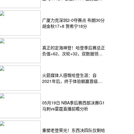
24+12
广厦力克深圳2-0夺赛点 布朗30分
胡金秋17+8 贺希宁18分
真正的定海神登！哈登季后赛总正
负值+62、次轮+32，双数据领跑
骑士全队
火箭媒体人感慨哈登生涯：自
2021年后，终于体验躺赢晋级滋
味
05月19日 NBA季后赛西部决赛G1
马刺vs雷霆直播前瞻分析
重塑老登荣光！东西决四队仅剩哈