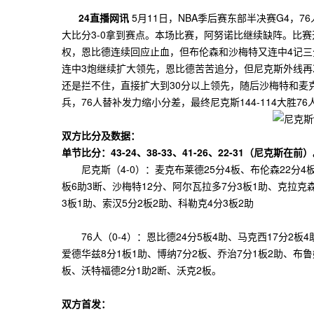
24直播网讯
5月11日，NBA季后赛东部半决赛G4，
大比分3-0拿到赛点。本场比赛，阿努诺比继续缺阵。比赛
权，恩比德连续回应止血，但布伦森和沙梅特又连中4记三
连中3炮继续扩大领先，恩比德苦苦追分，但尼克斯外线再
还是拦不住，直接扩大到30分以上领先，随后沙梅特和麦
兵，76人替补发力缩小分差，最终尼克斯144-114大胜7
双方比分及数据：
单节比分：43-24、38-33、41-26、22-31（尼克斯在前
尼克斯（4-0）：麦克布莱德25分4板、布伦森22分4板6
板6助3断、沙梅特12分、阿尔瓦拉多7分3板1助、克拉克
3板1助、索汉5分2板2助、科勒克4分3板2助
76人（0-4）：恩比德24分5板4助、马克西17分2板4
爱德华兹8分1板1助、博纳7分2板、乔治7分1板2助、布鲁
板、沃特福德2分1助2断、沃克2板。
双方首发：